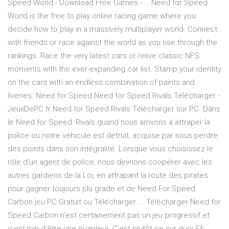
Speed World - Download Free Games - … Need for Speed
World is the free to play online racing game where you
decide how to play in a massively multiplayer world. Connect
with friends or race against the world as you rise through the
rankings. Race the very latest cars or relive classic NFS
moments with the ever-expanding car list. Stamp your identity
on the cars with an endless combination of paints and
liveries. Need for Speed Need for Speed Rivals Télécharger -
JeuxDePC.fr Need for Speed Rivals Télécharger sur PC. Dans
le Need for Speed: Rivals quand nous arrivons à attraper la
police ou notre véhicule est détruit, acquise par nous perdre
des points dans son intégralité. Lorsque vous choisissez le
rôle d’un agent de police, nous devrions coopérer avec les
autres gardiens de la Loi, en attrapant la route des pirates
pour gagner toujours plu grade et de Need For Speed
Carbon jeu PC Gratuit ou Télécharger ... Télécharger Need for
Speed Carbon n’est certainement pas un jeu progressif et
c’est loin d’être une puanteur. C’est plutôt ce sur quoi EA