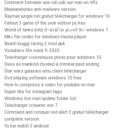
Comment formater une clé usb sur mac en ntfs
Malwarebytes anti-malware version
Rayman jungle run gratuit télécharger for windows 10
Fallout 3 game of the year edition pc key
World of tanks blitz ß¬áτáΓ∞ ¡á ¡«πΓíπ¬ windows 7
Mkv file codec for windows media player
Beach buggy racing 2 mod apk
Youtubers life crack fr 2020
Telecharger visionneuse photo pour windows 10
Deus ex mankind divided a criminal past ending
Star wars galaxies emu client télécharger
Dvd playing software windows 10 free
How to compress a video for youtube on mac
Super like for instagram tags
Windows live mail update folder list
Telecharger ccleaner win 7
Command and conquer red alert 3 gratuit télécharger
complete version
Yo kai watch 2 android