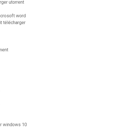
ger utorrent
icrosoft word
t télécharger
ment
e
s
for windows 10