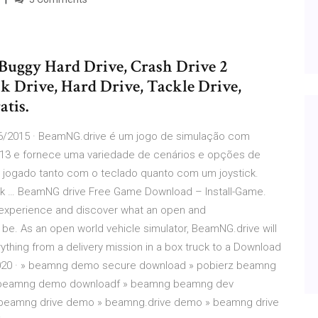
, Buggy Hard Drive, Crash Drive 2
 Drive, Hard Drive, Tackle Drive,
tis.
/2015 · BeamNG.drive é um jogo de simulação com
2013 e fornece uma variedade de cenários e opções de
 jogado tanto com o teclado quanto com um joystick.
ck … BeamNG drive Free Game Download – Install-Game.
 experience and discover what an open and
be. As an open world vehicle simulator, BeamNG.drive will
rything from a delivery mission in a box truck to a Download
20 · » beamng demo secure download » pobierz beamng
» beamng demo downloadf » beamng beamng dev
 beamng drive demo » beamng.drive demo » beamng drive