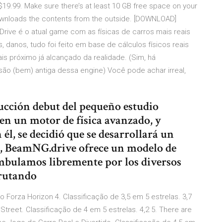
19.99. Make sure there’s at least 10 GB free space on your
 downloads the contents from the outside. [DOWNLOAD]
rive é o atual game com as físicas de carros mais reais
s, danos, tudo foi feito em base de cálculos físicos reais
is próximo já alcançado da realidade. (Sim, há
ão (bem) antiga dessa engine) Você pode achar irreal,
cción debut del pequeño estudio
en un motor de física avanzado, y
 él, se decidió que se desarrollará un
nto, BeamNG.drive ofrece un modelo de
mbulamos libremente por los diversos
frutando
o Forza Horizon 4. Classificação de 3,5 em 5 estrelas. 3,7
 Street. Classificação de 4 em 5 estrelas. 4,2 5. There are