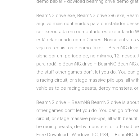
demo baixar » dowload beamng drive demo grat
BeamNG.drive.exe, BeamNG.drive.x86.exe, Beam
arquivo mais conhecidos para o instalador des
ser executada em computadores executando Win
está relacionado como Games. Nosso antivírus 
veja os requisitos e como fazer … BeamNG.driv
alpha por um período de, no mínimo, 12 meses. A
para rodá-lo BeamNG.drive – BeamNG BeamNG.driv
the stuff other games don’t let you do. You can go
a racing circuit, or stage massive pile-ups, all w
vehicles to be racing beasts, derby monsters, or
BeamNG.drive – BeamNG BeamNG.drive is about doi
other games don’t let you do. You can go off-roadi
circuit, or stage massive pile-ups, all with beaut
be racing beasts, derby monsters, or off-road b
Free Download - Windows PC, PS4, … BeamNG.drive