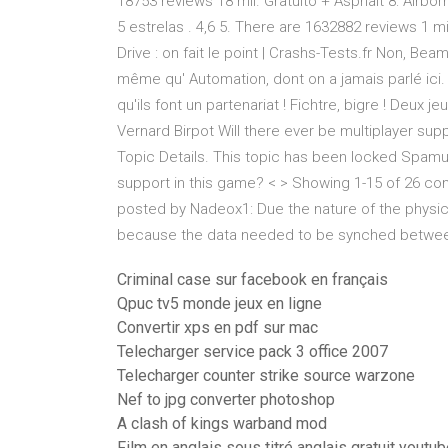
18753 reviews 18 mil. Gratuito + Asphalt 8: Airbo
5 estrelas . 4,6 5. There are 1632882 reviews 1
Drive : on fait le point | Crashs-Tests.fr Non, Bea
même qu' Automation, dont on a jamais parlé ici. O
qu'ils font un partenariat ! Fichtre, bigre ! Deux je
Vernard Birpot Will there ever be multiplayer sup
Topic Details. This topic has been locked Spamu
support in this game? < > Showing 1-15 of 26 co
posted by Nadeox1: Due the nature of the physics 
because the data needed to be synched between
Criminal case sur facebook en français
Qpuc tv5 monde jeux en ligne
Convertir xps en pdf sur mac
Telecharger service pack 3 office 2007
Telecharger counter strike source warzone
Nef to jpg converter photoshop
A clash of kings warband mod
Film en anglais sous titré anglais gratuit youtu