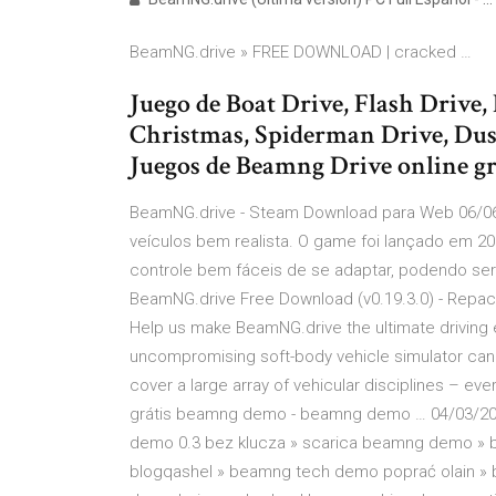
BeamNG.drive » FREE DOWNLOAD | cracked …
Juego de Boat Drive, Flash Drive
Christmas, Spiderman Drive, Dusk
Juegos de Beamng Drive online gra
BeamNG.drive - Steam Download para Web 06/06
veículos bem realista. O game foi lançado em 
controle bem fáceis de se adaptar, podendo ser
BeamNG.drive Free Download (v0.19.3.0) - Repa
Help us make BeamNG.drive the ultimate driving
uncompromising soft-body vehicle simulator can 
cover a large array of vehicular disciplines – eve
grátis beamng demo - beamng demo … 04/03/20
demo 0.3 bez klucza » scarica beamng demo 
blogqashel » beamng tech demo poprać olain »