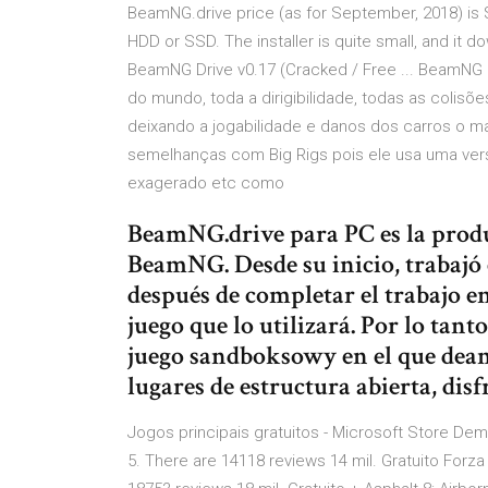
BeamNG.drive price (as for September, 2018) is $
HDD or SSD. The installer is quite small, and it
BeamNG Drive v0.17 (Cracked / Free ... BeamNG D
do mundo, toda a dirigibilidade, todas as colisõe
deixando a jogabilidade e danos dos carros o ma
semelhanças com Big Rigs pois ele usa uma vers
exagerado etc como
BeamNG.drive para PC es la produ
BeamNG. Desde su inicio, trabajó 
después de completar el trabajo en
juego que lo utilizará. Por lo ta
juego sandboksowy en el que dea
lugares de estructura abierta, dis
Jogos principais gratuitos - Microsoft Store Dem
5. There are 14118 reviews 14 mil. Gratuito Forza