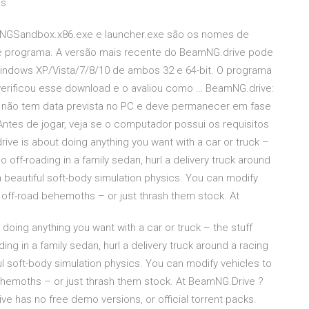
is
NGSandbox.x86.exe e launcher.exe são os nomes de
se programa. A versão mais recente do BeamNG.drive pode
dows XP/Vista/7/8/10 de ambos 32 e 64-bit. O programa
verificou esse download e o avaliou como … BeamNG.drive:
e não tem data prevista no PC e deve permanecer em fase
ntes de jogar, veja se o computador possui os requisitos
e is about doing anything you want with a car or truck –
 off-roading in a family sedan, hurl a delivery truck around
ith beautiful soft-body simulation physics. You can modify
 off-road behemoths – or just thrash them stock. At
ng anything you want with a car or truck – the stuff
ng in a family sedan, hurl a delivery truck around a racing
iful soft-body simulation physics. You can modify vehicles to
ehemoths – or just thrash them stock. At BeamNG.Drive ?
 has no free demo versions, or official torrent packs.