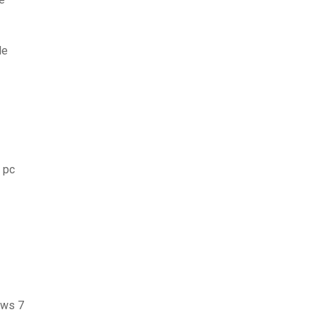
le
 pc
ows 7