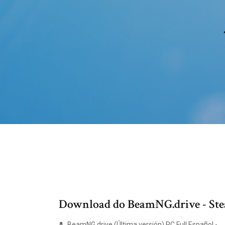
Download do BeamNG.drive - St
BeamNG.drive (Última versión) PC Full Español - …