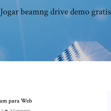
Jogar beamng drive demo gratis
eam para Web
3 Comments