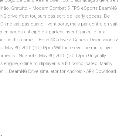
rne Jogo de Carro Real e Divertido. Classificação de 4,5 em
 milhão. Gratuito + Modern Combat 5: FPS eSports BeamNG
mNG.drive n'est toujours pas sorti de l'early access. De
n ne sait pas quand il vont sortir, mais par contre on sait
ux en accès anticipé qui partenairisent (j'ai eu le prix
port in this game ... BeamNG.drive > General Discussions >
s. May 30, 2015 @ 5:03pm Will there ever be multiplayer
mments . NoShotz. May 30, 2015 @ 5:13pm Originally
engine, online multiplayer is a bit complicated. Mainly
 … BeamNG Drive simulator for Android - APK Download
be