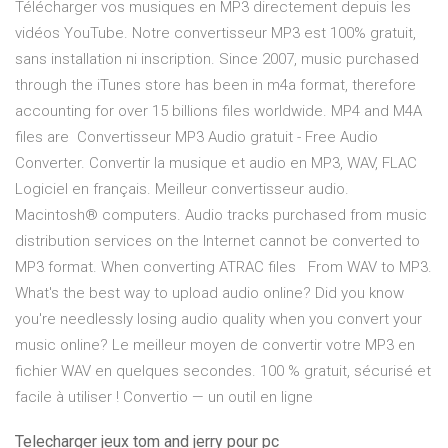
Télécharger vos musiques en MP3 directement depuis les
vidéos YouTube. Notre convertisseur MP3 est 100% gratuit,
sans installation ni inscription. Since 2007, music purchased
through the iTunes store has been in m4a format, therefore
accounting for over 15 billions files worldwide. MP4 and M4A
files are Convertisseur MP3 Audio gratuit - Free Audio
Converter. Convertir la musique et audio en MP3, WAV, FLAC
Logiciel en français. Meilleur convertisseur audio.
Macintosh® computers. Audio tracks purchased from music
distribution services on the Internet cannot be converted to
MP3 format. When converting ATRAC files From WAV to MP3.
What's the best way to upload audio online? Did you know
you're needlessly losing audio quality when you convert your
music online? Le meilleur moyen de convertir votre MP3 en
fichier WAV en quelques secondes. 100 % gratuit, sécurisé et
facile à utiliser ! Convertio — un outil en ligne
Telecharger jeux tom and jerry pour pc