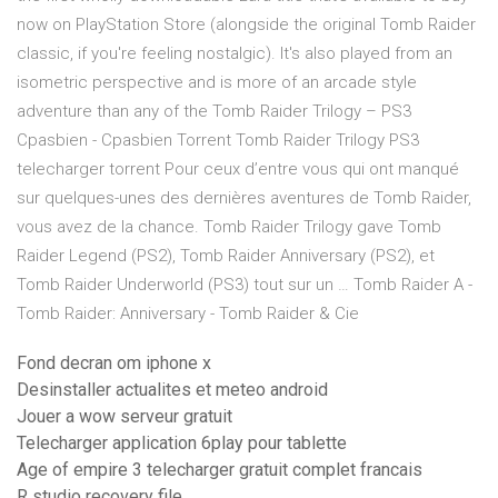
now on PlayStation Store (alongside the original Tomb Raider
classic, if you're feeling nostalgic). It's also played from an
isometric perspective and is more of an arcade style
adventure than any of the Tomb Raider Trilogy – PS3
Cpasbien - Cpasbien Torrent Tomb Raider Trilogy PS3
telecharger torrent Pour ceux d’entre vous qui ont manqué
sur quelques-unes des dernières aventures de Tomb Raider,
vous avez de la chance. Tomb Raider Trilogy gave Tomb
Raider Legend (PS2), Tomb Raider Anniversary (PS2), et
Tomb Raider Underworld (PS3) tout sur un … Tomb Raider A -
Tomb Raider: Anniversary - Tomb Raider & Cie
Fond decran om iphone x
Desinstaller actualites et meteo android
Jouer a wow serveur gratuit
Telecharger application 6play pour tablette
Age of empire 3 telecharger gratuit complet francais
R studio recovery file