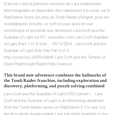
D'abord, c'est la première aventure de Lara entièrement
téléchargeable et disponible dès maintenant à la vente sur le
PlayStation Store (en plus du Tomb Raider d'origine, pour les
nostalgiques). Ensuite, ce soft se joue aussi en vue
isométrique et possède une dimension Lara Croft and the
Guardian of Light sur PC - jeuxvideo.com Lara Croft Guardian
of Light (Part 1 of 3) Solo ... 05/12/2014 · Lara Croft and the
Guardian of Light Solo Play Part 2 of 3
http://youtu.be/_ADFEsGkhAY Lara Croft and the Temple of
Osiris Playthrough Playlist http://www.yo
This brand new adventure combines the hallmarks of
the Tomb Raider franchise, including exploration and
discovery, platforming, and puzzle solving combined
Lara Croft and the Guardian of Light | PS3 Games | … Lara
Croft and the Guardian of Light is an interesting departure
from the Tomb Raider series on PlayStation 3. For one, it is
the first wholly downloadable Lara title that's available to buy