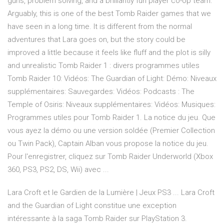
guns, problem solving, and a brilliantly fun player co-op team.
Arguably, this is one of the best Tomb Raider games that we
have seen in a long time. It is different from the normal
adventures that Lara goes on, but the story could be
improved a little because it feels like fluff and the plot is silly
and unrealistic Tomb Raider 1 : divers programmes utiles
Tomb Raider 10: Vidéos: The Guardian of Light: Démo: Niveaux
supplémentaires: Sauvegardes: Vidéos: Podcasts : The
Temple of Osiris: Niveaux supplémentaires: Vidéos: Musiques:
Programmes utiles pour Tomb Raider 1. La notice du jeu. Que
vous ayez la démo ou une version soldée (Premier Collection
ou Twin Pack), Captain Alban vous propose la notice du jeu.
Pour l'enregistrer, cliquez sur Tomb Raider Underworld (Xbox
360, PS3, PS2, DS, Wii) avec ...
Lara Croft et le Gardien de la Lumière | Jeux PS3 ... Lara Croft
and the Guardian of Light constitue une exception
intéressante à la saga Tomb Raider sur PlayStation 3.