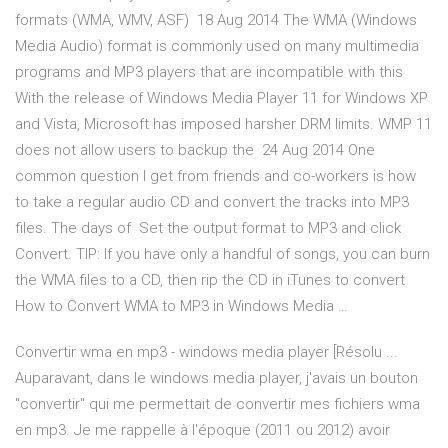
formats (WMA, WMV, ASF) 18 Aug 2014 The WMA (Windows
Media Audio) format is commonly used on many multimedia
programs and MP3 players that are incompatible with this
With the release of Windows Media Player 11 for Windows XP
and Vista, Microsoft has imposed harsher DRM limits. WMP 11
does not allow users to backup the 24 Aug 2014 One
common question I get from friends and co-workers is how
to take a regular audio CD and convert the tracks into MP3
files. The days of Set the output format to MP3 and click
Convert. TIP: If you have only a handful of songs, you can burn
the WMA files to a CD, then rip the CD in iTunes to convert
How to Convert WMA to MP3 in Windows Media …
Convertir wma en mp3 - windows media player [Résolu ...
Auparavant, dans le windows media player, j'avais un bouton
"convertir" qui me permettait de convertir mes fichiers wma
en mp3. Je me rappelle à l'époque (2011 ou 2012) avoir