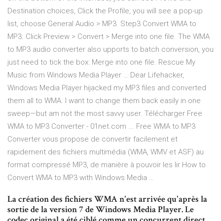
Destination choices, Click the Profile, you will see a pop-up
list, choose General Audio > MP3. Step3 Convert WMA to
MP3. Click Preview > Convert > Merge into one file. The WMA
to MP3 audio converter also upports to batch conversion, you
just need to tick the box: Merge into one file. Rescue My
Music from Windows Media Player … Dear Lifehacker,
Windows Media Player hijacked my MP3 files and converted
them all to WMA. I want to change them back easily in one
sweep—but am not the most savvy user. Télécharger Free
WMA to MP3 Converter - 01net.com ... Free WMA to MP3
Converter vous propose de convertir facilement et
rapidement des fichiers multimédia (WMA, WMV et ASF) au
format compressé MP3, de manière à pouvoir les lir How to
Convert WMA to MP3 with Windows Media …
La création des fichiers WMA n'est arrivée qu'après la
sortie de la version 7 de Windows Media Player. Le
codec original a été ciblé comme un concurrent direct