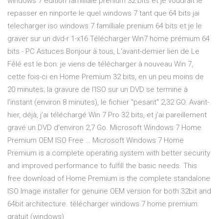
windows 7 edition familliale prenium 32 bits et je voudrait le
repasser en ninporte le quel windows 7 tant que 64 bits jai
telecharger iso windows 7 familliale prenium 64 bits et je le
graver sur un dvd-r 1-x16 Télécharger Win7 home prémium 64
bits - PC Astuces Bonjour à tous, L'avant-dernier lien de Le
Fêlé est le bon: je viens de télécharger à nouveau Win 7,
cette fois-ci en Home Premium 32 bits, en un peu moins de
20 minutes; la gravure de l'ISO sur un DVD se termine à
l'instant (environ 8 minutes), le fichier "pesant" 2,32 GO. Avant-
hier, déjà, j'ai téléchargé Win 7 Pro 32 bits, et j'ai pareillement
gravé un DVD d'environ 2,7 Go. Microsoft Windows 7 Home
Premium OEM ISO Free … Microsoft Windows 7 Home
Premium is a complete operating system with better security
and improved performance to fulfill the basic needs. This
free download of Home Premium is the complete standalone
ISO Image installer for genuine OEM version for both 32bit and
64bit architecture. télécharger windows 7 home premium
gratuit (windows)