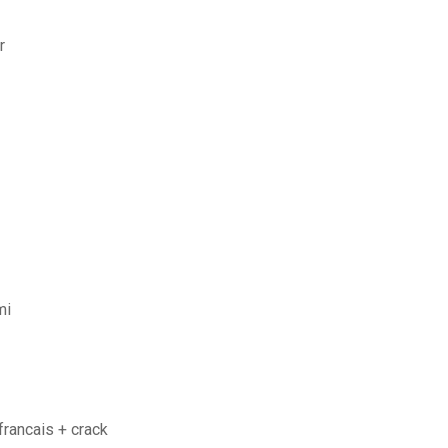
r
mi
francais + crack