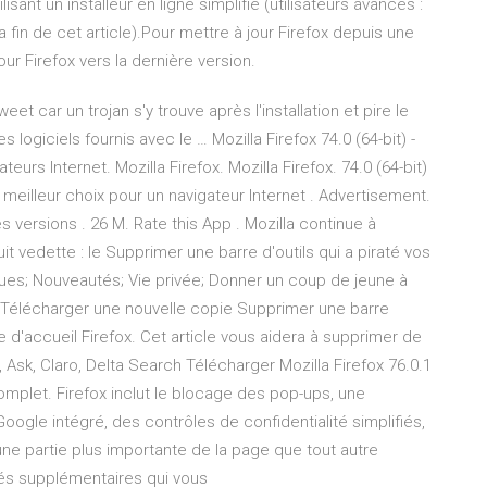
isant un installeur en ligne simplifié (utilisateurs avancés :
a fin de cet article).Pour mettre à jour Firefox depuis une
our Firefox vers la dernière version.
eet car un trojan s'y trouve après l'installation et pire le
s logiciels fournis avec le … Mozilla Firefox 74.0 (64-bit) -
urs Internet. Mozilla Firefox. Mozilla Firefox. 74.0 (64-bit)
 meilleur choix pour un navigateur Internet . Advertisement.
es versions . 26 M. Rate this App . Mozilla continue à
uit vedette : le Supprimer une barre d'outils qui a piraté vos
ngues; Nouveautés; Vie privée; Donner un coup de jeune à
 Télécharger une nouvelle copie Supprimer une barre
e d'accueil Firefox. Cet article vous aidera à supprimer de
 Ask, Claro, Delta Search Télécharger Mozilla Firefox 76.0.1
omplet. Firefox inclut le blocage des pop-ups, une
ogle intégré, des contrôles de confidentialité simplifiés,
une partie plus importante de la page que tout autre
tés supplémentaires qui vous