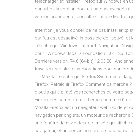
télécharger et installer Firefox sur Windows en util
consultez la section pour utilisateurs avancés à l
version précédente, consultez l’article Mettre à j
attention, je vous conseil de ne pas installer xp sw
par-feu est désactivé, impossible de l'activé. et le
Télécharger Windows. Internet. Navigation. Navigate
pour . Windows. Mozilla Foundation . 3.4 . 36. Ton
Dernière version. 74.0 (64-bit) 12.03.20 . Ancienn
travailleur sur plus d'améliorations pour son prod
... - Mozilla Télécharger Firefox Systèmes et la
Firefox. Rafraîchir Firefox Comment ça marche ?
d'outils qui a piraté vos recherches ou votre pag
Firefox des barres d’outils tierces comme 01.net,
Mozilla Firefox est un navigateur web rapide et c
navigation par onglets, un moteur de recherche Go
une fenêtre de navigateur optimisée qui affiche 
navigateur, et un certain nombre de fonctionnali