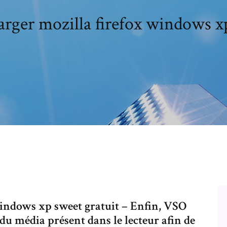
arger mozilla firefox windows x
indows xp sweet gratuit – Enfin, VSO
du média présent dans le lecteur afin de