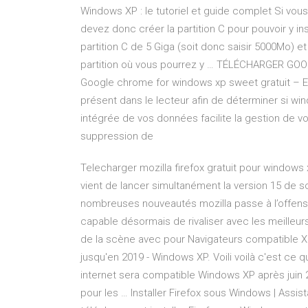
Windows XP : le tutoriel et guide complet Si vou
devez donc créer la partition C pour pouvoir y i
partition C de 5 Giga (soit donc saisir 5000Mo) e
partition où vous pourrez y … TÉLÉCHARGER 
Google chrome for windows xp sweet gratuit – E
présent dans le lecteur afin de déterminer si wi
intégrée de vos données facilite la gestion de 
suppression de
Telecharger mozilla firefox gratuit pour windows 
vient de lancer simultanément la version 15 de s
nombreuses nouveautés mozilla passe à l’offens
capable désormais de rivaliser avec les meilleurs
de la scène avec pour Navigateurs compatible XP 
jusqu'en 2019 - Windows XP. Voili voilà c'est ce q
internet sera compatible Windows XP après juin 
pour les … Installer Firefox sous Windows | Assis