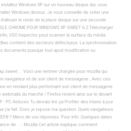
s installez Windows XP sur un nouveau disque dur, vous
nstaller Windows dessus. Je vous conseille de créer une
t d’allouer le reste de la place disque sur une seconde
GOOGLE CHROME POUR WINDOWS XP SWEET 6.2 Télécharger
nfin, VSO Inspector peut scanner la surface du média
ndlws contient des secteurs défectueux. La synchronisation
vos documents puisque tout ajout modification ou
xp sweet ... Voici une rentrée chargée pour mozilla qui
on navigateur et de son client de messagerie , Avec ces
ive en rendant plus performant son client de messagerie
 webmails du marché / Firefox revient ainsi sur le devant
- PC Astuces Tu devrais lire ça Profiter des mises à jour
ue j'ai fait. Donc je repose ma question: Quels navigateurs
2018 ? Merci de vos réponses. Pour info: Quelques dates
tance de ... - Mozilla Cet article explique comment