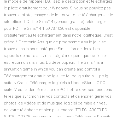
le modèle de l'appareil LG, lisez le description et téléchargez
le pilote gratuitement pour Windows. Si vous ne pouviez pas
trouver le pilote, essayez de le trouver et le télécharger sur le
site officiel LG. The Sims™ 4 (version gratuite) télécharger
pour PC The Sims™ 4 1.59.73.1020 est disponible
gratuitement au téléchargement dans notre logithèque. C'est
grâce à Electronic Arts que ce programme a vu le jour. se
trouve dans la sous-catégorie Simulation de Jeux. Les
rapports de notre antivirus intégré indiquent que ce fichier
est reconnu sans virus. Du développeur: The Sims 4 is a
simulation game in which you can create and control a
Téléchargement gratuit pc lg suite iv - pc lg suite iv ... pc lg
suite iv Gratuit Télécharger logiciels à UpdateStar - LG PC
suite IV est la dernière suite de PC. Il offre diverses fonctions
telles que synchroniser vos contacts et calendrier, gérer vos
photos, de vidéos et de musique, logiciel de mise à niveau
de votre téléphone et bien plus encore. TÉLÉCHARGER PC
SUITE LG T375 - pneumovirus-aviar.com Télécharger Pc suite