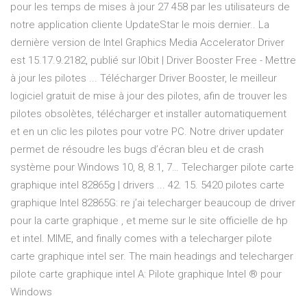
pour les temps de mises à jour 27 458 par les utilisateurs de
notre application cliente UpdateStar le mois dernier.. La
dernière version de Intel Graphics Media Accelerator Driver
est 15.17.9.2182, publié sur IObit | Driver Booster Free - Mettre
à jour les pilotes ... Télécharger Driver Booster, le meilleur
logiciel gratuit de mise à jour des pilotes, afin de trouver les
pilotes obsolètes, télécharger et installer automatiquement
et en un clic les pilotes pour votre PC. Notre driver updater
permet de résoudre les bugs d’écran bleu et de crash
système pour Windows 10, 8, 8.1, 7… Telecharger pilote carte
graphique intel 82865g | drivers ... 42. 15. 5420 pilotes carte
graphique Intel 82865G: re j’ai telecharger beaucoup de driver
pour la carte graphique , et meme sur le site officielle de hp
et intel. MIME, and finally comes with a telecharger pilote
carte graphique intel ser. The main headings and telecharger
pilote carte graphique intel A: Pilote graphique Intel ® pour
Windows