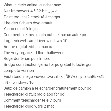
What is citrix online launcher mac
Net framework 4.5 32 bit تحميل
Paint tool sai 2 crack télécharger
Lire des fichiers dwg gratuit
Yahoo email fr login
Comment lire mes mails outlook sur un autre pc
Logitech webcam driver windows 10
Adobe digital edition mac os
The very organized thief halloween
Regarder tv sur pc sfr fibre
Bridge construction game for pc gratuit télécharger
complete version
Faststone image viewer ß¬áτáΓ∞ íÑß»½áΓ¡« ¡á απßß¬«¼
ñ½∩ windows 10
Jeux de camion a telecharger gratuitement pour pc
Télécharger gratuit radio app for pc
Comment telecharger tele 7 jours
Télécharger guild wars 2 mac