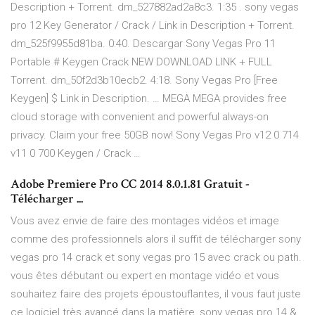
Description + Torrent. dm_527882ad2a8c3. 1:35 . sony vegas
pro 12 Key Generator / Crack / Link in Description + Torrent.
dm_525f9955d81ba. 0:40. Descargar Sony Vegas Pro 11
Portable # Keygen Crack NEW DOWNLOAD LINK + FULL
Torrent. dm_50f2d3b10ecb2. 4:18. Sony Vegas Pro [Free
Keygen] $ Link in Description. … MEGA MEGA provides free
cloud storage with convenient and powerful always-on
privacy. Claim your free 50GB now! Sony Vegas Pro v12 0 714
v11 0 700 Keygen / Crack …
Adobe Premiere Pro CC 2014 8.0.1.81 Gratuit -
Télécharger ...
Vous avez envie de faire des montages vidéos et image
comme des professionnels alors il suffit de télécharger sony
vegas pro 14 crack et sony vegas pro 15 avec crack ou path.
vous êtes débutant ou expert en montage vidéo et vous
souhaitez faire des projets époustouflantes, il vous faut juste
ce logiciel très avancé dans la matière, sony vegas pro 14 &