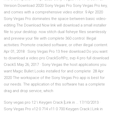
Version Download 2020 Sony Vegas Pro Sony Vegas Pro key,
and comes with a comprehensive video editor. 9 Apr 2020
Sony Vegas Pro dominates the space between basic video-
editing The Download Now link will download a small installer
file to your desktop. now stitch dual fisheye files seamlessly
and preview your file with complete 360 control. Illegal
activities: Promote cracked software, or other illegal content.
Apr 01, 2018 · Sony Vegas Pro 13 free download Do you want
to download a video pro CrackSoftPc, svp 4 pro full download
CrackS May 26, 2017 · Sony Vegas the host applications you
want Magic Bullet Looks installed for and complete 28 Apr
2020 The workspace of the Sony Vegas Pro app is best for
our needs. The application of this software has a complete
drag and drop service, which
Sony vegas pro 12 \ Keygen Crack [Link in … 17/10/2013 ·
Sony Vegas Pro v12 0 714 v11 0 700 Keygen Crack | Link in