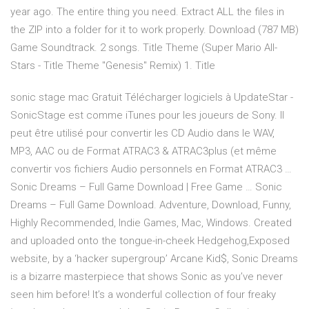
year ago. The entire thing you need. Extract ALL the files in
the ZIP into a folder for it to work properly. Download (787 MB)
Game Soundtrack. 2 songs. Title Theme (Super Mario All-
Stars - Title Theme "Genesis" Remix) 1. Title
sonic stage mac Gratuit Télécharger logiciels à UpdateStar -
SonicStage est comme iTunes pour les joueurs de Sony. Il
peut être utilisé pour convertir les CD Audio dans le WAV,
MP3, AAC ou de Format ATRAC3 & ATRAC3plus (et même
convertir vos fichiers Audio personnels en Format ATRAC3 …
Sonic Dreams – Full Game Download | Free Game … Sonic
Dreams – Full Game Download. Adventure, Download, Funny,
Highly Recommended, Indie Games, Mac, Windows. Created
and uploaded onto the tongue-in-cheek Hedgehog,Exposed
website, by a ‘hacker supergroup’ Arcane Kid$, Sonic Dreams
is a bizarre masterpiece that shows Sonic as you’ve never
seen him before! It’s a wonderful collection of four freaky