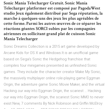
Sonic Mania Telecharger Gratuit. Sonic Mania
Telecharger platformer est composé par PagodaWest
studio Jeux également distribué par Sega réputation, la
marche à quelques-uns des jeux les plus agréables de
cette forme. Parmi les autres œuvres de ce séparer les
réactions géantes SORCI subies par les compagnies
aériennes en sollicitant grand plat de cuisson Sonic
Mania Telecharger
Sonic Dreams Collection is a 2015 art game developed by
Arcane Kids for OS X and Windows.It is an unofficial game
based on Sega's Sonic the Hedgehog franchise that
compiles four minigames presented as unfinished Sonic
games. They include the character creator Make My Sonic,
the massively multiplayer online role-playing game Eggman
Origin, the adventure game Sonic Movie Maker, and the virtual
Hacking our way into Eggman Origin, the scariest … Hacking
our way into Eggman Origin, the scariest Sonic MMO to never
exist New, 7 comments By Nick Robinson and Griffin McElroy