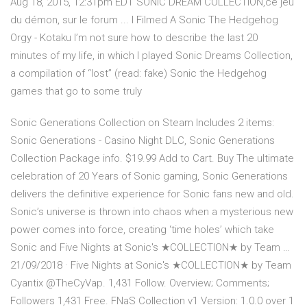
Aug 18, 2015, 12:31pm EDT SONIC DREAM COLLECTION,ce jeu
du démon, sur le forum ... I Filmed A Sonic The Hedgehog
Orgy - Kotaku I’m not sure how to describe the last 20
minutes of my life, in which I played Sonic Dreams Collection,
a compilation of “lost” (read: fake) Sonic the Hedgehog
games that go to some truly
Sonic Generations Collection on Steam Includes 2 items:
Sonic Generations - Casino Night DLC, Sonic Generations
Collection Package info. $19.99 Add to Cart. Buy The ultimate
celebration of 20 Years of Sonic gaming, Sonic Generations
delivers the definitive experience for Sonic fans new and old.
Sonic’s universe is thrown into chaos when a mysterious new
power comes into force, creating ‘time holes’ which take
Sonic and Five Nights at Sonic's ★COLLECTION★ by Team …
21/09/2018 · Five Nights at Sonic's ★COLLECTION★ by Team
Cyantix @TheCyVap. 1,431 Follow. Overview; Comments;
Followers 1,431 Free. FNaS Collection v1 Version: 1.0.0 over 1