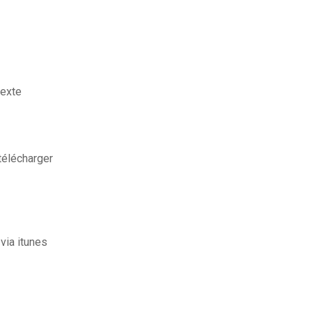
texte
télécharger
via itunes