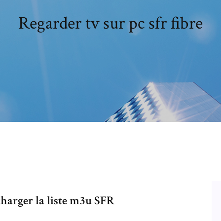
Regarder tv sur pc sfr fibre
charger la liste m3u SFR