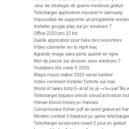
Jeux de strategie de guerre medieval gratuit
Telecharger application mycanal tv samsung
Impossible de supprimer un programme windo
Installer google play sur pc windows 7
Office 2020 pro 32 bit
Quelle application pour faire des rencontres
Video converter avi to mp4 mac
Agrandir image sans perte qualité en ligne
Mot de passe sur dossier sous windows 7
Youtubers life crack fr 2020
Magix music maker 2020 serial number
Video comment installer fortnite sur mac
World of tanks blitz ß¬áτáΓ∞ ¡á ¬«¼»∞εΓÑα 
Télécharger bypass unlock icloud activation loc
Hitman blood money pc francais
Convertisseur fichier pdf en word gratuit en fra
Modern combat 5 blackout pc game télécharge
Telecharger assassins creed 3 pour pc gratuit