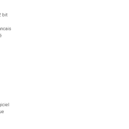
 bit
ancais
é
iciel
ue