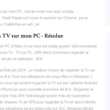
TV sur mon PC , l'écran reste noir avec en bas
 Flash Player est à jour et auorisé sur Chrome. ça ne
2 tablettes en wifi. j'ai …
la TV sur mon PC - Résolue
ble PC et Mac et sur tous les replay gratuit, télécommande
vices TV - TV sur PC - SFR Altice Comment regarder la
 accès et utilisation - SFR
il Édit juin 2014 : Le meilleur moyen de regarder la TV sur
n B.tv. Pour les utilisateurs de Linux, Mac et Windows 7,
 ceux qui veulent regarder la TV sur leur tablette Android,
Phone) je vous conseille la lecture de B.tv : Regarder la
a liste m3u SFR Télécharger la liste m3u de l'opérateur
de chaines TV de SFR pour regarder la TV en direct illimité
n live streaming via les listes m3u sur VLC, Windows Media