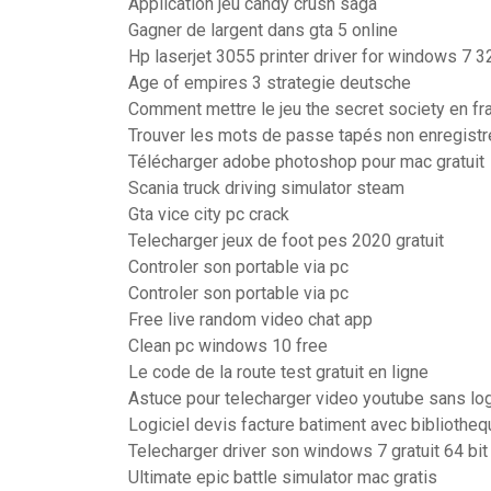
Application jeu candy crush saga
Gagner de largent dans gta 5 online
Hp laserjet 3055 printer driver for windows 7 32
Age of empires 3 strategie deutsche
Comment mettre le jeu the secret society en fr
Trouver les mots de passe tapés non enregistr
Télécharger adobe photoshop pour mac gratuit
Scania truck driving simulator steam
Gta vice city pc crack
Telecharger jeux de foot pes 2020 gratuit
Controler son portable via pc
Controler son portable via pc
Free live random video chat app
Clean pc windows 10 free
Le code de la route test gratuit en ligne
Astuce pour telecharger video youtube sans log
Logiciel devis facture batiment avec bibliotheq
Telecharger driver son windows 7 gratuit 64 bit
Ultimate epic battle simulator mac gratis