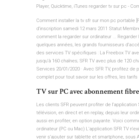
Player, Quicktime, iTunes regarder tv sur pc - 
Comment installer la tv sfr sur mon pc portable
d'inscription samedi 12 mars 2011 Statut Membre D
comment la regarder sur ordinateur ... Regarder l
quelques années, les grands fournisseurs d’accè
des services TV spécifiques : La Freebox TV ave
jusqu’à 160 chaînes; SFR TV avec plus de 120 ch
Services 20/01/2020 · Avec SFR TV, profitez de 
complet pour tout savoir sur les offres, les tarif
TV sur PC avec abonnement fibre :
Les clients SFR peuvent profiter de l’applicatio
télévision, en direct et en replay, depuis leur 
aussi en profiter, en option payante. Voici co
ordinateur (PC ou Mac) L'application SFR TV n'e
venir s'ajouter sur tablette et smartphone, sous