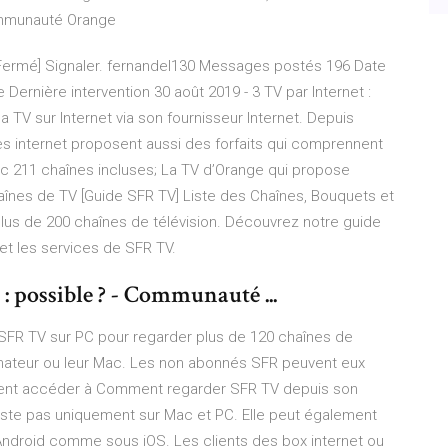
Communauté Orange
 [Fermé] Signaler. fernandel130 Messages postés 196 Date
ernière intervention 30 août 2019 - 3 TV par Internet :
a TV sur Internet via son fournisseur Internet. Depuis
s internet proposent aussi des forfaits qui comprennent
c 211 chaînes incluses; La TV d’Orange qui propose
aînes de TV [Guide SFR TV] Liste des Chaînes, Bouquets et
plus de 200 chaînes de télévision. Découvrez notre guide
s et les services de SFR TV.
 possible ? - Communauté ...
n SFR TV sur PC pour regarder plus de 120 chaînes de
ordinateur ou leur Mac. Les non abonnés SFR peuvent eux
mment accéder à Comment regarder SFR TV depuis son
xiste pas uniquement sur Mac et PC. Elle peut également
 Android comme sous iOS. Les clients des box internet ou