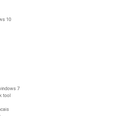
ws 10
windows 7
k tool
ncais
r