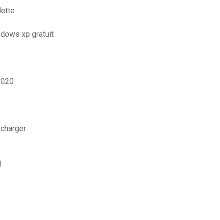
lette
ndows xp gratuit
2020
écharger
l