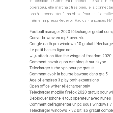
impossible. 1 Comment brancher une radio interne
opérateur, elle marchait très bien, je la connecta
pas à la connecter à ma bbox. Pourtant j'identifie 
même l'impressi Recevoir Radios Françaises FM - 
Football manager 2020 télécharger gratuit comp
Convertir wmv en mp3 avec vlc
Google earth pro windows 10 gratuit télécharge
Le petit bac en ligne.net
لم
Comment savoir quon est bloqué sur skype
Telecharger turbo vpn pour pc gratuit
Comment avoir la bourse bawsaq dans gta 5
Age of empires 3 play both expansions
Open office writer télécharger only
Telecharger mozilla firefox 2020 gratuit pour 
Debloquer iphone 4 tout operateur avec itunes
Comment défragmenter un pc sous windows 7
Télécharger windows 7 32 bit iso gratuit compl