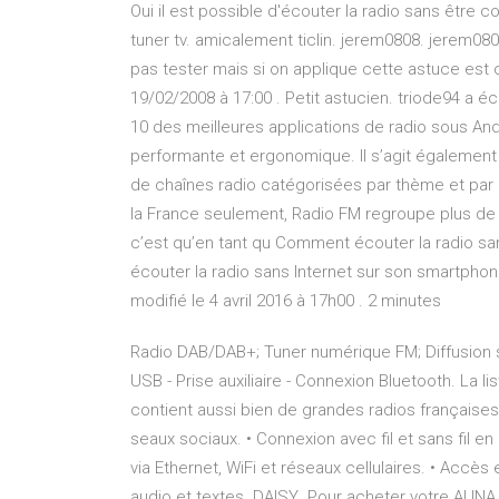
Oui il est possible d'écouter la radio sans être c
tuner tv. amicalement ticlin. jerem0808. jerem0808
pas tester mais si on applique cette astuce est 
19/02/2008 à 17:00 . Petit astucien. triode94 a é
10 des meilleures applications de radio sous And
performante et ergonomique. Il s’agit également
de chaînes radio catégorisées par thème et par 
la France seulement, Radio FM regroupe plus de 
c’est qu’en tant qu Comment écouter la radio s
écouter la radio sans Internet sur son smartphone
modifié le 4 avril 2016 à 17h00 . 2 minutes
Radio DAB/DAB+; Tuner numérique FM; Diffusion sa
USB - Prise auxiliaire - Connexion Bluetooth. La l
contient aussi bien de grandes radios françaises 
seaux sociaux. • Connexion avec fil et sans fil e
via Ethernet, WiFi et réseaux cellulaires. • Accès 
audio et textes. DAISY Pour acheter votre AUN