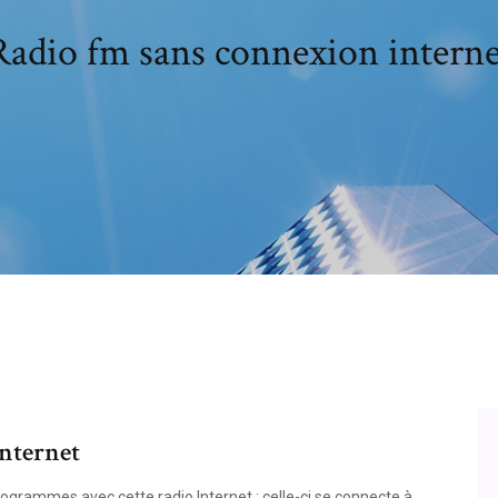
Radio fm sans connexion interne
internet
ogrammes avec cette radio Internet : celle-ci se connecte à