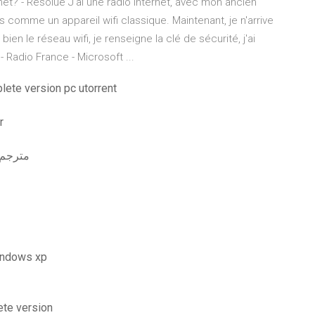
t? - Résolue J'ai une radio internet, avec mon ancien
is comme un appareil wifi classique. Maintenant, je n'arrive
bien le réseau wifi, je renseigne la clé de sécurité, j'ai
Radio France - Microsoft ...
lete version pc utorrent
r
في attack on titan the wings of freedom 2020 مترجم
windows xp
ete version