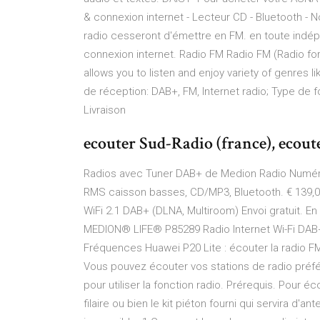
& connexion internet - Lecteur CD - Bluetooth - N
radio cesseront d'émettre en FM. en toute ind
connexion internet. Radio FM Radio FM (Radio for 
allows you to listen and enjoy variety of genres l
de réception: DAB+, FM, Internet radio; Type de 
Livraison
ecouter Sud-Radio (france), ecoute
Radios avec Tuner DAB+ de Medion Radio Numéri
RMS caisson basses, CD/MP3, Bluetooth. € 139,00
WiFi 2.1 DAB+ (DLNA, Multiroom) Envoi gratuit. En 
MEDION® LIFE® P85289 Radio Internet Wi-Fi DAB+ 
Fréquences Huawei P20 Lite : écouter la radio FM
Vous pouvez écouter vos stations de radio préfér
pour utiliser la fonction radio. Prérequis. Pour 
filaire ou bien le kit piéton fourni qui servira d