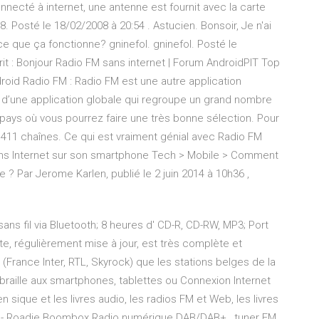
onnecté à internet, une antenne est fournit avec la carte
. Posté le 18/02/2008 à 20:54 . Astucien. Bonsoir, Je n'ai
ce que ça fonctionne? gninefol. gninefol. Posté le
crit : Bonjour Radio FM sans internet | Forum AndroidPIT Top
roid Radio FM : Radio FM est une autre application
 d’une application globale qui regroupe un grand nombre
pays où vous pourrez faire une très bonne sélection. Pour
411 chaînes. Ce qui est vraiment génial avec Radio FM
ans Internet sur son smartphone Tech > Mobile > Comment
 ? Par Jerome Karlen, publié le 2 juin 2014 à 10h36 ,
ns fil via Bluetooth; 8 heures d' CD-R, CD-RW, MP3; Port
iste, régulièrement mise à jour, est très complète et
(France Inter, RTL, Skyrock) que les stations belges de la
n braille aux smartphones, tablettes ou Connexion Internet
en sique et les livres audio, les radios FM et Web, les livres
A - Roadie Boombox Radio numérique DAB/DAB+ , tuner FM