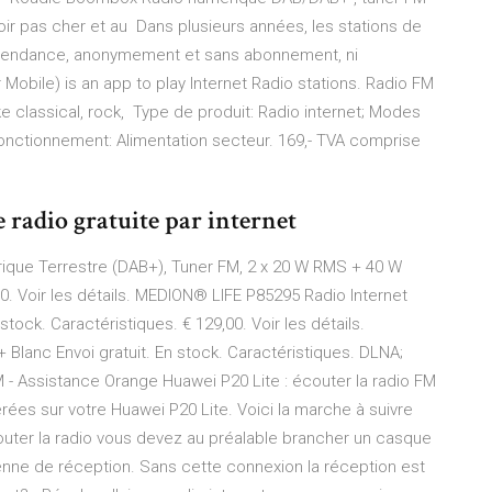
oir pas cher et au Dans plusieurs années, les stations de
épendance, anonymement et sans abonnement, ni
Mobile) is an app to play Internet Radio stations. Radio FM
ike classical, rock, Type de produit: Radio internet; Modes
fonctionnement: Alimentation secteur. 169,- TVA comprise
 radio gratuite par internet
que Terrestre (DAB+), Tuner FM, 2 x 20 W RMS + 40 W
. Voir les détails. MEDION® LIFE P85295 Radio Internet
stock. Caractéristiques. € 129,00. Voir les détails.
Blanc Envoi gratuit. En stock. Caractéristiques. DLNA;
 - Assistance Orange Huawei P20 Lite : écouter la radio FM
ées sur votre Huawei P20 Lite. Voici la marche à suivre
écouter la radio vous devez au préalable brancher un casque
'antenne de réception. Sans cette connexion la réception est