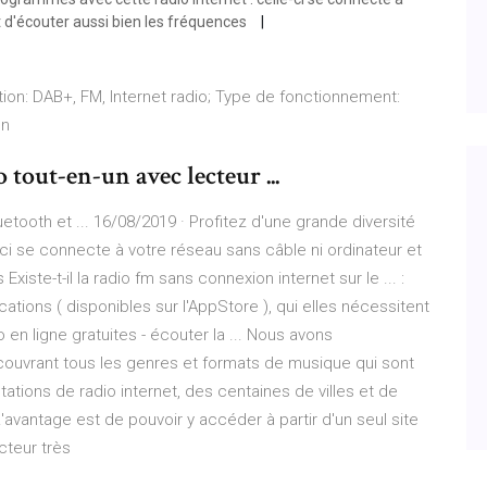
t d'écouter aussi bien les fréquences
ion: DAB+, FM, Internet radio; Type de fonctionnement:
on
tout-en-un avec lecteur ...
oth et ... 16/08/2019 · Profitez d'une grande diversité
ci se connecte à votre réseau sans câble ni ordinateur et
iste-t-il la radio fm sans connexion internet sur le ... :
cations ( disponibles sur l'AppStore ), qui elles nécessitent
o en ligne gratuites - écouter la ... Nous avons
 couvrant tous les genres et formats de musique qui sont
ations de radio internet, des centaines de villes et de
avantage est de pouvoir y accéder à partir d'un seul site
cteur très