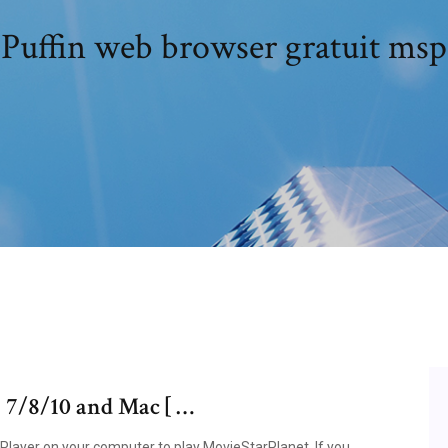
Puffin web browser gratuit msp
 7/8/10 and Mac [ …
Player on your computer to play MovieStarPlanet. If you