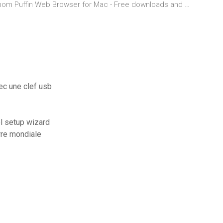
son nom Puffin Web Browser for Mac - Free downloads and …
ec une clef usb
l setup wizard
rre mondiale