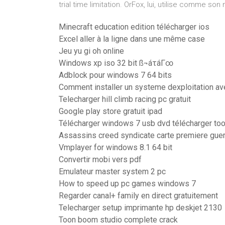
trial time limitation. OrFox, lui, utilise comme 
Minecraft education edition télécharger ios
Excel aller à la ligne dans une même case
Jeu yu gi oh online
Windows xp iso 32 bit ß¬áτáΓ∞
Adblock pour windows 7 64 bits
Comment installer un systeme dexploitation av
Telecharger hill climb racing pc gratuit
Google play store gratuit ipad
Télécharger windows 7 usb dvd télécharger too
Assassins creed syndicate carte premiere gue
Vmplayer for windows 8.1 64 bit
Convertir mobi vers pdf
Emulateur master system 2 pc
How to speed up pc games windows 7
Regarder canal+ family en direct gratuitement
Telecharger setup imprimante hp deskjet 2130
Toon boom studio complete crack