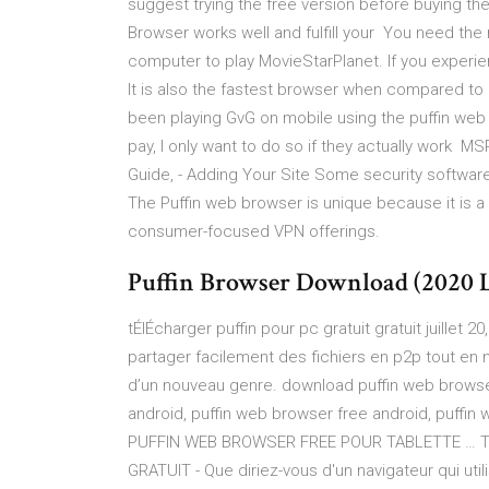
suggest trying the free version before buying the
Browser works well and fulfill your You need the
computer to play MovieStarPlanet. If you experie
It is also the fastest browser when compared to I
been playing GvG on mobile using the puffin web b
pay, I only want to do so if they actually work
Guide, - Adding Your Site Some security softwa
The Puffin web browser is unique because it is 
consumer-focused VPN offerings.
Puffin Browser Download (2020 L
tÉlÉcharger puffin pour pc gratuit gratuit juille
partager facilement des fichiers en p2p tout en
d’un nouveau genre. download puffin web browse
android, puffin web browser free android, puff
PUFFIN WEB BROWSER FREE POUR TABLETTE … 
GRATUIT - Que diriez-vous d'un navigateur qui ut