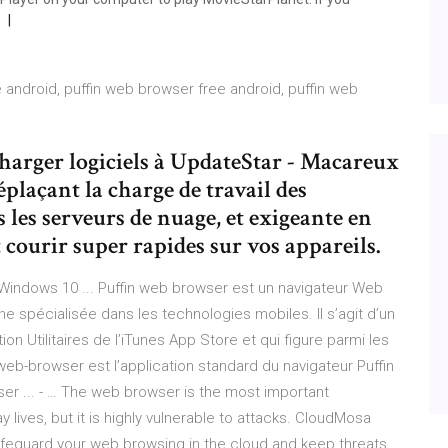
 android, puffin web browser free android, puffin web
arger logiciels à UpdateStar - Macareux
plaçant la charge de travail des
s les serveurs de nuage, et exigeante en
courir super rapides sur vos appareils.
Windows 10 ... Puffin web browser est un navigateur Web
 spécialisée dans les technologies mobiles. Il s’agit d’un
on Utilitaires de l’iTunes App Store et qui figure parmi les
n-web-browser est l’application standard du navigateur Puffin
er ... - … The web browser is the most important
y lives, but it is highly vulnerable to attacks. CloudMosa
afeguard your web browsing in the cloud and keep threats