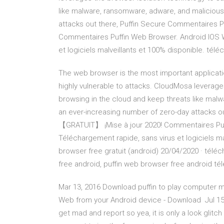
like malware, ransomware, adware, and malicious 
attacks out there, Puffin Secure Commentaires 
Commentaires Puffin Web Browser. Android IOS 
et logiciels malveillants et 100% disponible. télé
The web browser is the most important application 
highly vulnerable to attacks. CloudMosa leverag
browsing in the cloud and keep threats like malw
an ever-increasing number of zero-day attacks 
【GRATUIT】 ¡Mise à jour 2020! Commentaires Puf
Téléchargement rapide, sans virus et logiciels ma
browser free gratuit (android) 20/04/2020 · télé
free android, puffin web browser free android télé
Mar 13, 2016 Download puffin to play computer 
Web from your Android device - Download Jul 15
get mad and report so yea, it is only a look glitc