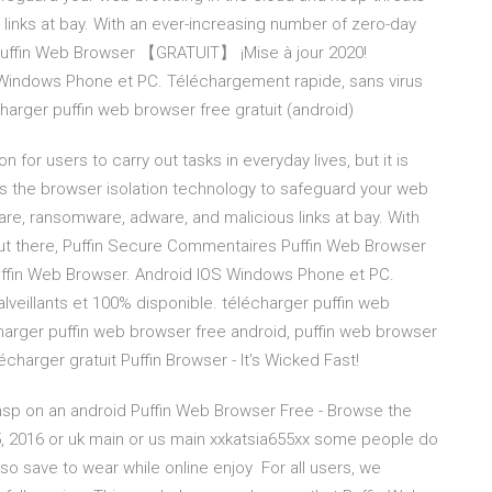
links at bay. With an ever-increasing number of zero-day
Puffin Web Browser 【GRATUIT】 ¡Mise à jour 2020!
Windows Phone et PC. Téléchargement rapide, sans virus
charger puffin web browser free gratuit (android)
for users to carry out tasks in everyday lives, but it is
es the browser isolation technology to safeguard your web
are, ransomware, adware, and malicious links at bay. With
out there, Puffin Secure Commentaires Puffin Web Browser
fin Web Browser. Android IOS Windows Phone et PC.
lveillants et 100% disponible. télécharger puffin web
charger puffin web browser free android, puffin web browser
charger gratuit Puffin Browser - It’s Wicked Fast!
msp on an android Puffin Web Browser Free - Browse the
, 2016 or uk main or us main xxkatsia655xx some people do
h so save to wear while online enjoy For all users, we