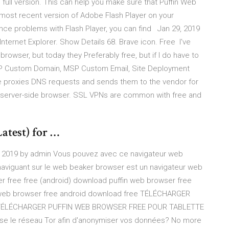
 full version. This can help you make sure that Puffin Web
 most recent version of Adobe Flash Player on your
nce problems with Flash Player, you can find Jan 29, 2019
nternet Explorer. Show Details 68. Brave icon. Free I've
rowser, but today they Preferably free, but if I do have to
 MSP Custom Domain, MSP Custom Email, Site Deployment
re proxies DNS requests and sends them to the vendor for
a server-side browser. SSL VPNs are common with free and
atest) for …
t 20, 2019 by admin Vous pouvez avec ce navigateur web
 naviguant sur le web beaker browser est un navigateur web
r free free (android) download puffin web browser free
in web browser free android download free TÉLÉCHARGER
TÉLÉCHARGER PUFFIN WEB BROWSER FREE POUR TABLETTE
ilise le réseau Tor afin d'anonymiser vos données? No more