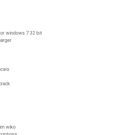
for windows 7 32 bit
harger
ncais
crack
sim wiko
criptions