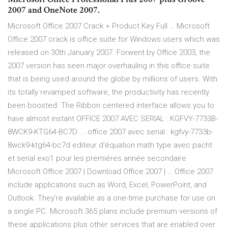
2007 and OneNote 2007.
Microsoft Office 2007 Crack + Product Key Full … Microsoft
Office 2007 crack is office suite for Windows users which was
released on 30th January 2007. Forwent by Office 2003, the
2007 version has seen major overhauling in this office suite
that is being used around the globe by millions of users. With
its totally revamped software, the productivity has recently
been boosted. The Ribbon centered interface allows you to
have almost instant OFFICE 2007 AVEC SERIAL : KGFVY-7733B-
8WCK9-KTG64-BC7D ... office 2007 avec serial : kgfvy-7733b-
8wck9-ktg64-bc7d editeur d'équation math type avec pacht
et serial exo1 pour les premiéres année secondaire
Microsoft Office 2007 | Download Office 2007 | … Office 2007
include applications such as Word, Excel, PowerPoint, and
Outlook. They’re available as a one-time purchase for use on
a single PC. Microsoft 365 plans include premium versions of
these applications plus other services that are enabled over