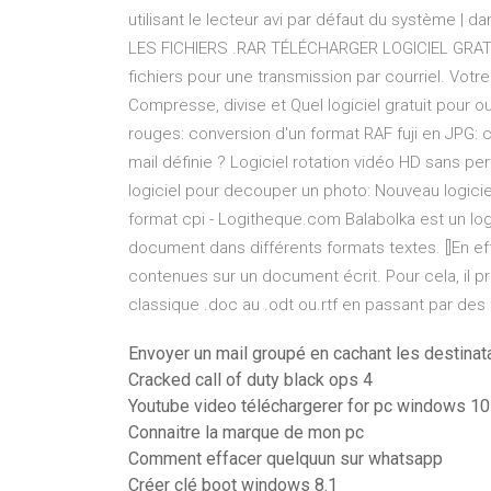
utilisant le lecteur avi par défaut du système 
LES FICHIERS .RAR TÉLÉCHARGER LOGICIEL GRATU
fichiers pour une transmission par courriel. Votre é
Compresse, divise et Quel logiciel gratuit pour ouv
rouges: conversion d'un format RAF fuji en JPG
mail définie ? Logiciel rotation vidéo HD sans per
logiciel pour decouper un photo: Nouveau logiciel
format cpi - Logitheque.com Balabolka est un log
document dans différents formats textes. []En eff
contenues sur un document écrit. Pour cela, il p
classique .doc au .odt ou.rtf en passant par des f
Envoyer un mail groupé en cachant les destinat
Cracked call of duty black ops 4
Youtube video téléchargerer for pc windows 10
Connaitre la marque de mon pc
Comment effacer quelquun sur whatsapp
Créer clé boot windows 8.1