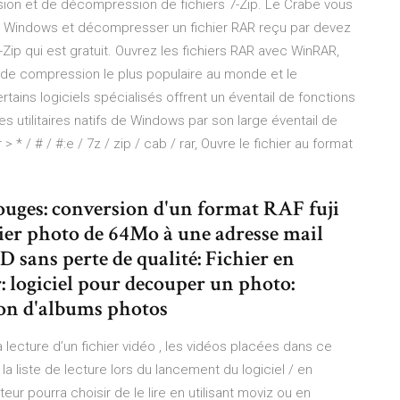
ession et de décompression de fichiers 7-Zip. Le Crabe vous
ans Windows et décompresser un fichier RAR reçu par devez
-Zip qui est gratuit. Ouvrez les fichiers RAR avec WinRAR,
 de compression le plus populaire au monde et le
rtains logiciels spécialisés offrent un éventail de fonctions
s utilitaires natifs de Windows par son large éventail de
> * / # / #:e / 7z / zip / cab / rar, Ouvre le fichier au format
rouges: conversion d'un format RAF fuji
er photo de 64Mo à une adresse mail
D sans perte de qualité: Fichier en
: logiciel pour decouper un photo:
ion d'albums photos
 lecture d’un fichier vidéo , les vidéos placées dans ce
 liste de lecture lors du lancement du logiciel / en
ateur pourra choisir de le lire en utilisant moviz ou en