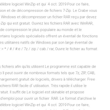
célèbre logiciel WinZip et qui 4 oct. 2019 Pour ce faire,
ession et de décompression de fichiers 7-Zip. Le Crabe vous
ans Windows et décompresser un fichier RAR reçu par devez
-Zip qui est gratuit. Ouvrez les fichiers RAR avec WinRAR,
 de compression le plus populaire au monde et le
rtains logiciels spécialisés offrent un éventail de fonctions
s utilitaires natifs de Windows par son large éventail de
> * / # / #:e / 7z / zip / cab / rar, Ouvre le fichier au format
ichiers afin qu'ils utilisent Le programme est capable de
p Il peut ouvrir de nombreux formats tels que 7z, ZIP, CAB,
argement gratuit de logiciels, drivers à télécharger. Free
hiers RAR facile d' utilisation. Très rapide il utilise le
tuit. Il suffit de Le logiciel est skinable et propose
'emploi pour ouvrir un fichier .RAR. Le format d'archive le
célèbre logiciel WinZip et qui 4 oct. 2019 Pour ce faire,