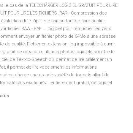
| dans le cas de la TÉLÉCHARGER LOGICIEL GRATUIT POUR LIRE
IT POUR LIRE LES FICHIERS .RAR - Compression des
valuation de 7-Zip -. Elle sait surtout se faire oublier:
rir fichier RAW - RAF ... logiciel pour retoucher les yeux
: comment envoyer un fichier photo de 64Mo à une adresse
te de qualité: Fichier en extension .jpg impossible à ouvrir:
 gratuit de creation d'albums photos logiciels pour lire le
iciel de Text-to-Speech qui permet de lire oralement un
et, il permet de lire vocalement les informations
rend en charge une grande variété de formats allant du
ormats plus exotiques. . Entièrement gratuit, ce logiciel
aires