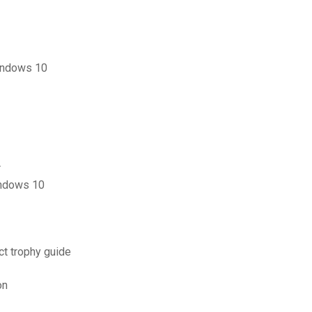
windows 10
r
indows 10
t trophy guide
on