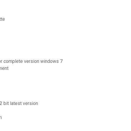
tte
ger complete version windows 7
ment
 bit latest version
n