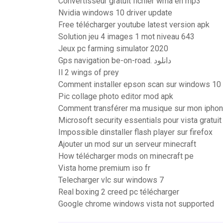
Convertisseur gratuit fichier wma en mp3
Nvidia windows 10 driver update
Free télécharger youtube latest version apk
Solution jeu 4 images 1 mot niveau 643
Jeux pc farming simulator 2020
Gps navigation be-on-road. دانلود
Il 2 wings of prey
Comment installer epson scan sur windows 10
Pic collage photo editor mod apk
Comment transférer ma musique sur mon ipho
Microsoft security essentials pour vista gratuit
Impossible dinstaller flash player sur firefox
Ajouter un mod sur un serveur minecraft
How télécharger mods on minecraft pe
Vista home premium iso fr
Telecharger vlc sur windows 7
Real boxing 2 creed pc télécharger
Google chrome windows vista not supported