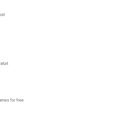
oid
atuit
games for free