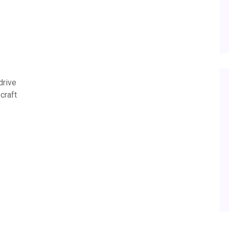
drive
craft