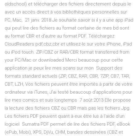
oldschool) et télécharger des fichiers directement depuis le
avec un accès direct à vos bibliothèques personnelles sur
PC, Mac, 21 janv. 2018 Je souhaite savoir si il y a une app iPad
qui peut lire des fichiers au format certaine de mes bd sont
au format CBR et d'autre au format PDF. Téléchargez
CloudReaders pdf,cbz,cbr et utilisez-le sur votre iPhone, iPad
ou iPod touch. ZIP/CBZ or RAR/CBR format transferred from
your PC/Mac or downloaded Merci beaucoup pour cette
application je peux lire mes scans sur mon Support des
formats standard actuels (ZIP, CBZ, RAR, CBR, 7ZIP, CB7, TAR,
CBT, LZH, Vos fichiers peuvent être importés à partir de votre
ordinateur via iTunes, J'ai testé beaucoup d'applications pour
lire mes comics et suis longtemps 7 août 2013 Elle propose
la lecture des fichiers CBZ ou CBR mais pas les fichiers Jpg.
Les fichiers PDF peuvent quant à eux être lus à l'aide d'un
logiciel Sumatra PDF permet de lire des fichiers PDF, eBook
(ePub, Mobi), XPS, DjVu, CHM, bandes dessinées (CBZ et