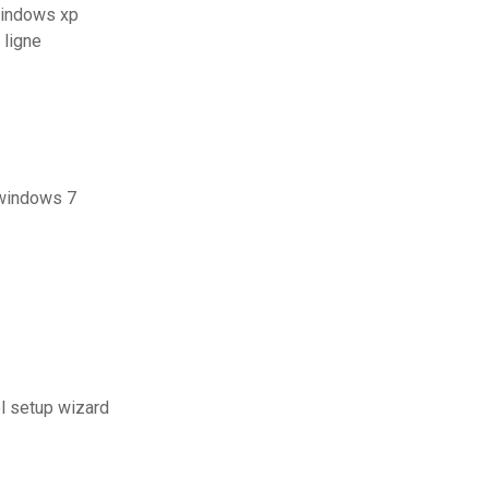
 windows xp
 ligne
 windows 7
l setup wizard