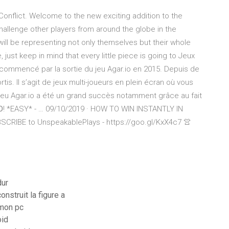
Conflict. Welcome to the new exciting addition to the
hallenge other players from around the globe in the
r will be representing not only themselves but their whole
 just keep in mind that every little piece is going to Jeux
 commencé par la sortie du jeu Agar.io en 2015. Depuis de
. Il s’agit de jeux multi-joueurs en plein écran où vous
e jeu Agar.io a été un grand succès notamment grâce au fait
O
! *EASY* - … 09/10/2019 · HOW TO WIN INSTANTLY IN
CRIBE to UnspeakablePlays - https://goo.gl/KxX4c7 👚
dur
nstruit la figure a
 mon pc
oid