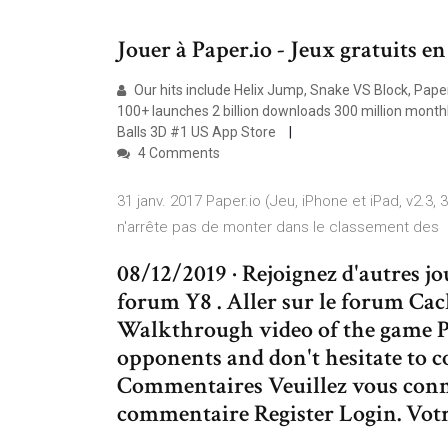
Jouer à Paper.io - Jeux gratuits en
Our hits include Helix Jump, Snake VS Block, Paper
100+ launches 2 billion downloads 300 million month
Balls 3D #1 US App Store
4 Comments
31 janv. 2017 Paper.io (Jeu, iPhone et iPad, v2.3, 3
n'arrête pas de monter dans le classement des
08/12/2019 · Rejoignez d'autres jou
forum Y8 . Aller sur le forum Cac
Walkthrough video of the game Pa
opponents and don't hesitate to c
Commentaires Veuillez vous conne
commentaire Register Login. Votr