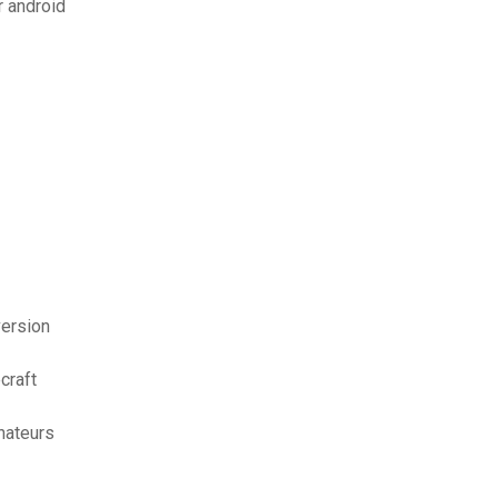
r android
version
craft
inateurs