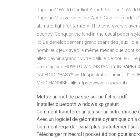
Paper.io 2 World Conflict About Paper.io 2 World 
Paper.io 2 universe – the World Conflict mode. C
ultimate fight for territory. This time every playe
country! Conquer the land in the usual paper style,
.io Le développement grandissant des jeux .io a
nombreux jeux avec la même mécanique sont sortis
allez devoir agrandir votre cellule de couleur. L
qu’il s’agisse HOW TO WIN INSTANTLY IN
PAPER
.
I
PAPER.IO! *EASY* w/ UnspeakableGaming 🚩 SUBS
MERCHANDISE - 🡆 https://www.unspeakab
Mettre un mot de passe sur un fichier pdf
Installer bluetooth windows xp gratuit
Comment transferer un jeu sur un autre disque 
Avec un logiciel de géométrie dynamique on a co
Comment regarder canal plus gratuitement sur
Télécharger minecraft pocket édition pour andr