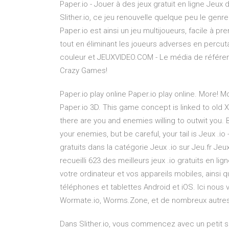
Paper.io - Jouer à des jeux gratuit en ligne Jeux 
Slither.io, ce jeu renouvelle quelque peu le genr
Paper.io est ainsi un jeu multijoueurs, facile à pr
tout en éliminant les joueurs adverses en percut
couleur et JEUXVIDEO.COM - Le média de référence
Crazy Games!
Paper.io play online Paper.io play online. More! M
Paper.io 3D. This game concept is linked to old X
there are you and enemies willing to outwit you. Bu
your enemies, but be careful, your tail is Jeux .io
gratuits dans la catégorie Jeux .io sur Jeu.fr Jeu
recueilli 623 des meilleurs jeux .io gratuits en l
votre ordinateur et vos appareils mobiles, ainsi
téléphones et tablettes Android et iOS. Ici nous
Wormate.io, Worms.Zone, et de nombreux autres 
Dans Slither.io, vous commencez avec un petit s