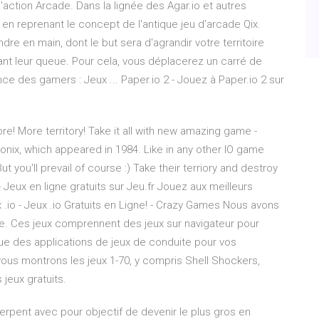
d'action Arcade. Dans la lignée des Agar.io et autres
e en reprenant le concept de l'antique jeu d'arcade Qix.
endre en main, dont le but sera d'agrandir votre territoire
ant leur queue. Pour cela, vous déplacerez un carré de
 des gamers : Jeux ... Paper.io 2 - Jouez à Paper.io 2 sur
ore! More territory! Take it all with new amazing game -
onix, which appeared in 1984. Like in any other IO game
t you'll prevail of course :) Take their terriory and destroy
 - Jeux en ligne gratuits sur Jeu.fr Jouez aux meilleurs
x .io - Jeux .io Gratuits en Ligne! - Crazy Games Nous avons
igne. Ces jeux comprennent des jeux sur navigateur pour
 que des applications de jeux de conduite pour vos
 vous montrons les jeux 1-70, y compris Shell Shockers,
jeux gratuits.
erpent avec pour objectif de devenir le plus gros en