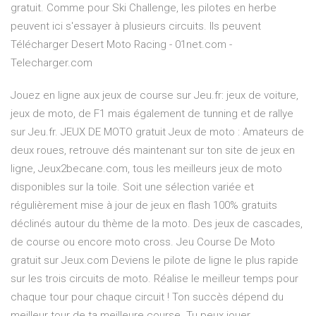
gratuit. Comme pour Ski Challenge, les pilotes en herbe
peuvent ici s'essayer à plusieurs circuits. Ils peuvent
Télécharger Desert Moto Racing - 01net.com -
Telecharger.com
Jouez en ligne aux jeux de course sur Jeu.fr: jeux de voiture,
jeux de moto, de F1 mais également de tunning et de rallye
sur Jeu.fr. JEUX DE MOTO gratuit Jeux de moto : Amateurs de
deux roues, retrouve dés maintenant sur ton site de jeux en
ligne, Jeux2becane.com, tous les meilleurs jeux de moto
disponibles sur la toile. Soit une sélection variée et
régulièrement mise à jour de jeux en flash 100% gratuits
déclinés autour du thème de la moto. Des jeux de cascades,
de course ou encore moto cross. Jeu Course De Moto
gratuit sur Jeux.com Deviens le pilote de ligne le plus rapide
sur les trois circuits de moto. Réalise le meilleur temps pour
chaque tour pour chaque circuit ! Ton succès dépend du
meilleur tour de ta meilleure course. Tu peux jouer