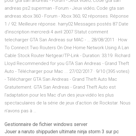
pour gta san andreas - Forum - Jeux vidéo; Code gta san
andreas ps2 superman - Forum - Jeux vidéo; Code gta san
andreas xbox 360 - Forum - Xbox 360; 92 réponses. Réponse
1 / 92. Meilleure réponse. harry02 Messages postés 87 Date
d'inscription mercredi 4 avril 2007 Statut comment
telecharger GTA San Andreas sur MAC - … 28/08/2011 · How
To Connect Two Routers On One Home Network Using A Lan
Cable Stock Router Netgear/TP-Link - Duration: 33:19. Richard
Lloyd Recommended for you GTA San Andreas - Grand Theft
Auto - Télécharger pour Mac ... 27/02/2017 · 9/10 (395 votes)
- Télécharger GTA San Andreas - Grand Theft Auto Mac
Gratuitement. GTA San Andreas - Grand Theft Auto est
l'adaptation pour les Mac d'un des jeux-vidéo les plus
spectaculaires de la série de jeux d'action de Rockstar. Nous
n’avons pas à …
Gestionnaire de fichier windows server
Jouer a naruto shippuden ultimate ninja storm 3 sur pc