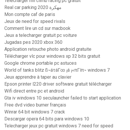
Telecharger hill climb racing pc gratuit
Real car parking 2020 مهكرة
Mon compte caf de paris
Jeux de need for speed rivals
Comment lire un cd sur macbook
Jeux a telecharger gratuit pc voiture
Jugadas pes 2020 xbox 360
Application retouche photo android gratuite
Télécharger vlc pour windows xp 32 bits gratuit
Google chrome portable pc astuces
World of tanks blitz ß¬áτáΓ∞ ¡á ¡«πΓíπ¬ windows 7
Jeux apprendre à taper au clavier
Epson printer l220 driver software gratuit télécharger
Wifi direct entre pc et android
Gta iv windows 10 seculauncher failed to start application
Free dvd video burner français
Winrar 64 bit windows 7 crack
Descargar opera 64 bits para windows 10
Telecharger jeux pc gratuit windows 7 need for speed