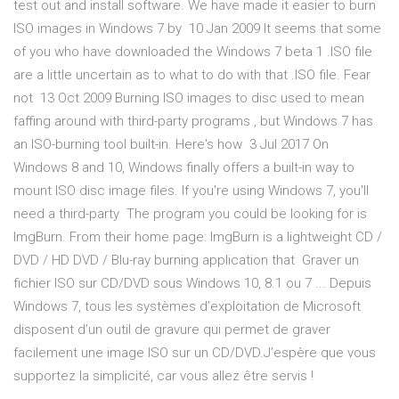
test out and install software. We have made it easier to burn
ISO images in Windows 7 by 10 Jan 2009 It seems that some
of you who have downloaded the Windows 7 beta 1 .ISO file
are a little uncertain as to what to do with that .ISO file. Fear
not 13 Oct 2009 Burning ISO images to disc used to mean
faffing around with third-party programs , but Windows 7 has
an ISO-burning tool built-in. Here's how 3 Jul 2017 On
Windows 8 and 10, Windows finally offers a built-in way to
mount ISO disc image files. If you're using Windows 7, you'll
need a third-party The program you could be looking for is
ImgBurn. From their home page: ImgBurn is a lightweight CD /
DVD / HD DVD / Blu-ray burning application that Graver un
fichier ISO sur CD/DVD sous Windows 10, 8.1 ou 7 ... Depuis
Windows 7, tous les systèmes d’exploitation de Microsoft
disposent d’un outil de gravure qui permet de graver
facilement une image ISO sur un CD/DVD.J’espère que vous
supportez la simplicité, car vous allez être servis !