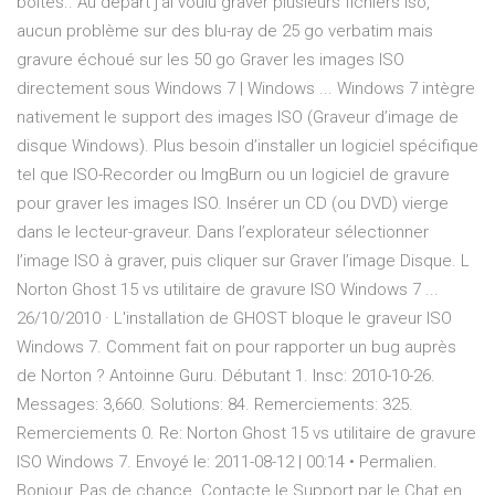
boites.. Au départ j'ai voulu graver plusieurs fichiers iso,
aucun problème sur des blu-ray de 25 go verbatim mais
gravure échoué sur les 50 go Graver les images ISO
directement sous Windows 7 | Windows ... Windows 7 intègre
nativement le support des images ISO (Graveur d’image de
disque Windows). Plus besoin d’installer un logiciel spécifique
tel que ISO-Recorder ou ImgBurn ou un logiciel de gravure
pour graver les images ISO. Insérer un CD (ou DVD) vierge
dans le lecteur-graveur. Dans l’explorateur sélectionner
l’image ISO à graver, puis cliquer sur Graver l’image Disque. L
Norton Ghost 15 vs utilitaire de gravure ISO Windows 7 ...
26/10/2010 · L'installation de GHOST bloque le graveur ISO
Windows 7. Comment fait on pour rapporter un bug auprès
de Norton ? Antoinne Guru. Débutant 1. Insc: 2010-10-26.
Messages: 3,660. Solutions: 84. Remerciements: 325.
Remerciements 0. Re: Norton Ghost 15 vs utilitaire de gravure
ISO Windows 7. Envoyé le: 2011-08-12 | 00:14 • Permalien.
Bonjour, Pas de chance. Contacte le Support par le Chat en