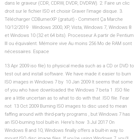
dans le graveur (CDR, CDRW, DVDR, DVDRW). 2. Faire un clic
droit sur le fichier ISO et choisir Graver l’image disque. 3.
Télécharger CDBurnerXP (gratuit) - Comment Ça Marche
10/12/2019 · Windows 2000, XP, Vista, Windows 7, Windows 8
et Windows 10 (32 et 64 bits). Processeur A partir de Pentium
III ou équivalent. Mémoire vive Au moins 256 Mo de RAM sont
nécessaires. Espace
13 Apr 2009 iso file) to physical media such as a CD or DVD to
test out and install software. We have made it easier to burn
ISO images in Windows 7 by 10 Jan 2009 It seems that some
of you who have downloaded the Windows 7 beta 1 .ISO file
are a little uncertain as to what to do with that .ISO file. Fear
not 13 Oct 2009 Burning ISO images to disc used to mean
faffing around with third-party programs , but Windows 7 has
an ISO-burning tool built-in. Here's how 3 Jul 2017 On
Windows 8 and 10, Windows finally offers a built-in way to
mount ISO disc image files. If you're using Windows 7, you'll