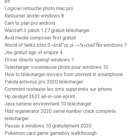
bit
Logiciel retouche photo mac pro
Retourner lécran windows 8
Cam to plan pro android
Warcraft 3 patch 1.27 gratuit télécharger
Avid media composer first gratuit
World of tanks blitz ß¬áτáΓ∞ ¡á ¬«¼»∞εΓÑα windows 7
Jeu gratuit age of empire 4
Driver directx opengl windows 7
Telecharger visionneuse photo pour windows 10
How to télécharger movies from utorrent in smartphone
Panda antivirus pro 2020 télécharger
Comment restaurer les sms supprimés sur iphone
Hp deskjet 2632 all-in-one eprint
Java runtime environment 10 télécharger
Hdd regenerator 2020 serial number crack complete
télécharger
Passer à windows 10 gratuitement 2020
Pokemon card game gameboy walkthrough