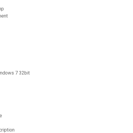
hp
ment
windows 7 32bit
e
cription