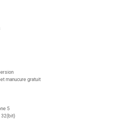
c
version
 et manucure gratuit
one 5
32(bit)