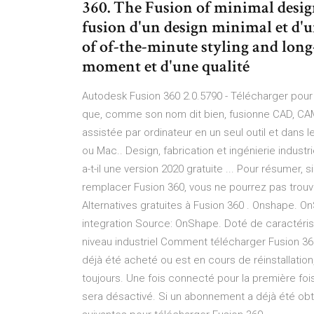
360. The Fusion of minimal desi
fusion d'un design minimal et d'
of of-the-minute styling and long-
moment et d'une qualité
Autodesk Fusion 360 2.0.5790 - Télécharger pour 
que, comme son nom dit bien, fusionne CAD, CAM e
assistée par ordinateur en un seul outil et dans 
ou Mac.. Design, fabrication et ingénierie industri
a-t-il une version 2020 gratuite ... Pour résumer,
remplacer Fusion 360, vous ne pourrez pas trouv
Alternatives gratuites à Fusion 360 . Onshape. O
integration Source: OnShape. Doté de caractéri
niveau industriel Comment télécharger Fusion 360
déjà été acheté ou est en cours de réinstallatio
toujours. Une fois connecté pour la première fois
sera désactivé. Si un abonnement a déjà été ob