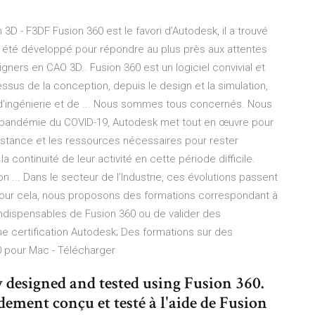
3D - F3DF Fusion 360 est le favori d’Autodesk, il a trouvé
Il a été développé pour répondre au plus près aux attentes
ers en CAO 3D.. Fusion 360 est un logiciel convivial et
essus de la conception, depuis le design et la simulation,
, d'ingénierie et de ... Nous sommes tous concernés. Nous
a pandémie du COVID-19, Autodesk met tout en œuvre pour
sistance et les ressources nécessaires pour rester
 continuité de leur activité en cette période difficile.
tion ... Dans le secteur de l’Industrie, ces évolutions passent
. Pour cela, nous proposons des formations correspondant à
indispensables de Fusion 360 ou de valider des
certification Autodesk; Des formations sur des
60 pour Mac - Télécharger
 designed and tested using Fusion 360.
idement conçu et testé à l'aide de Fusion