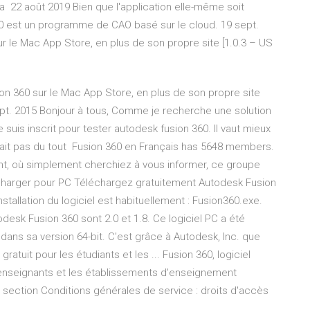
la 22 août 2019 Bien que l'application elle-même soit
360 est un programme de CAO basé sur le cloud. 19 sept.
r le Mac App Store, en plus de son propre site [1.0.3 – US
on 360 sur le Mac App Store, en plus de son propre site
ept. 2015 Bonjour à tous, Comme je recherche une solution
uis inscrit pour tester autodesk fusion 360. Il vaut mieux
nnait pas du tout Fusion 360 en Français has 5648 members.
nt, où simplement cherchiez à vous informer, ce groupe
écharger pour PC Téléchargez gratuitement Autodesk Fusion
nstallation du logiciel est habituellement : Fusion360.exe.
sk Fusion 360 sont 2.0 et 1.8. Ce logiciel PC a été
ans sa version 64-bit. C'est grâce à Autodesk, Inc. que
gratuit pour les étudiants et les ... Fusion 360, logiciel
s enseignants et les établissements d'enseignement
a section Conditions générales de service : droits d'accès