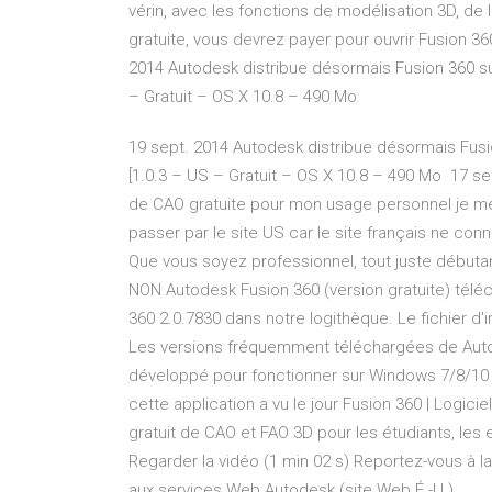
vérin, avec les fonctions de modélisation 3D, de 
gratuite, vous devrez payer pour ouvrir Fusion 
2014 Autodesk distribue désormais Fusion 360 su
– Gratuit – OS X 10.8 – 490 Mo
19 sept. 2014 Autodesk distribue désormais Fusi
[1.0.3 – US – Gratuit – OS X 10.8 – 490 Mo 17 s
de CAO gratuite pour mon usage personnel je me s
passer par le site US car le site français ne co
Que vous soyez professionnel, tout juste débuta
NON Autodesk Fusion 360 (version gratuite) tél
360 2.0.7830 dans notre logithèque. Le fichier d'i
Les versions fréquemment téléchargées de Autode
développé pour fonctionner sur Windows 7/8/10 d
cette application a vu le jour Fusion 360 | Logiciel 
gratuit de CAO et FAO 3D pour les étudiants, le
Regarder la vidéo (1 min 02 s) Reportez-vous à l
aux services Web Autodesk (site Web É.-U.).