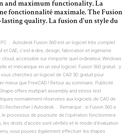
gn and maximum functionality. La
une fonctionnalité maximale. The Fusion
lasting quality. La fusion d'un style du
PC ... Autodesk Fusion 360 est un logiciel très complet
t CAE, c’est-à-dire, design, fabrication et ingénierie
le cloud, accessible sur n’importe quel ordinateur, Windows
elle et mécanique en un seul logiciel. Fusion 360 gratuit : y
 si vous cherchez un logiciel de CAO 3D gratuit pour
er mieux que FreeCAD ! Retour au sommaire. Publicité .
nShape offers multipart assembly and stress test
stiques normalement réservées aux logiciels de CAO de
 | Rechercher | Autodesk ... Remarque : si Fusion 360 a
n, le processus de poursuite de l'opération fonctionnera
, les droits d'accès sont vérifiés et le mode d'évaluation
tenu, vous pouvez également effectuer les étapes