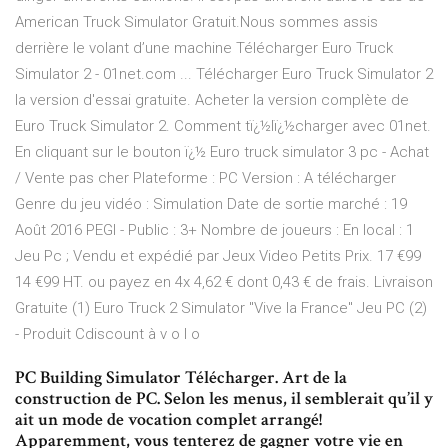
American Truck Simulator Gratuit.Nous sommes assis
derrière le volant d’une machine Télécharger Euro Truck
Simulator 2 - 01net.com ... Télécharger Euro Truck Simulator 2
la version d'essai gratuite. Acheter la version complète de
Euro Truck Simulator 2. Comment tï¿½lï¿½charger avec 01net.
En cliquant sur le bouton ï¿½ Euro truck simulator 3 pc - Achat
/ Vente pas cher Plateforme : PC Version : A télécharger
Genre du jeu vidéo : Simulation Date de sortie marché : 19
Août 2016 PEGI - Public : 3+ Nombre de joueurs : En local : 1
Jeu Pc ; Vendu et expédié par Jeux Video Petits Prix. 17 €99
14 €99 HT. ou payez en 4x 4,62 € dont 0,43 € de frais. Livraison
Gratuite (1) Euro Truck 2 Simulator "Vive la France" Jeu PC (2)
- Produit Cdiscount à v o l o
PC Building Simulator Télécharger. Art de la
construction de PC. Selon les menus, il semblerait qu’il y
ait un mode de vocation complet arrangé!
Apparemment, vous tenterez de gagner votre vie en