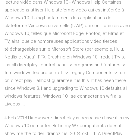
lecture vidéo dans Windows 10 - Windows Help Certaines
applications utilisent la plateforme vidéo qui est intégrée à
Windows 10. Il s’agit notamment des applications de
plateforme Windows universelle (UWP) qui sont fournies avec
Windows 10, telles que Microsoft Edge, Photos, et Films et
TV, ainsi que de nombreuses applications vidéo tierces
téléchargeables sur le Microsoft Store (par exemple, Hulu,
Netflix et Vudu). FFXI Crashing on Windows 10 - reddit Try to
install directplay : control panel -> programs and features ->
turn windows feature on / off -> Legacy Components -> turn
on direct play. I almost guarantee it is this. It has been there
since Windows 8.1 and upgrading to Windows 10 defaults all
windows features. Windows 10 : se connecter en wifi à la
Livebox ...
4 Feb 2018 I know were direct play is beacause i have it in my
Windows 10 computer. But in my W7 computer its doesnt
show me the folder. dranozir is 2018. okt. 11. A DirectPlay