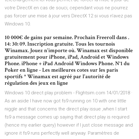
votre DirectX en cas de souci, cependant vous ne pourrez
pas forcer une mise à jour vers DirectX 12 si vous n'avez pas
Windows 10.
10 000€ de gains par semaine. Prochain Freeroll dans .
14: 30: 09. Inscription gratuite. Tous les tournois
Winamax. Jouez n'importe où. Winamax est disponible
gratuitement pour iPhone, iPad, Android et Windows
Phone. iPhone + iPad Android Windows Phone. N°1 du
Poker en ligne - Les meilleures cotes sur les paris
sportifs * Winamax est agréé par l'autorité de
régulation des jeux en ligne
Windows 10 direct play problem - Flightsim.com 14/01/2018 ·
As an aside I have now got fs9 running on 10 with one little
niggle and that concerns the direct play issue ,when I start
fs9 a message comes up saying that direct play is required
(hence my earlier query) however if I just close message and
ignore it fs9 runs perfectly well anyway. Paramètres de