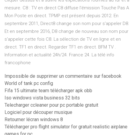
cliquer dessus et à suivre les explications fournies au fur et à
mesure. C8 : TV en direct C8 diffuse l'émission Touche Pas A
Mon Poste en direct. TPMP est présent depuis 2012. En
septembre 2011, Direct8 change son nom pour s'appeler D8.
Et en septembre 2016, D8 change de nouveau son nom pour
s'appeler cette fois C8. La sélection de TV en ligne et en
direct. TF1 en direct. Regarder TF1 en direct. BFM TV .
Information et actualité 24h/24. France 24. La télé info
francophone
Impossible de supprimer un commentaire sur facebook
World of tank pc config
Fifa 15 ultimate team télécharger apk obb
Iso windows vista business 32 bits
Telecharger ccleaner pour pc portable gratuit
Logiciel pour découper musique
Retourner lécran windows 8
Télécharger pro flight simulator for gratuit realistic airplane
games for pc