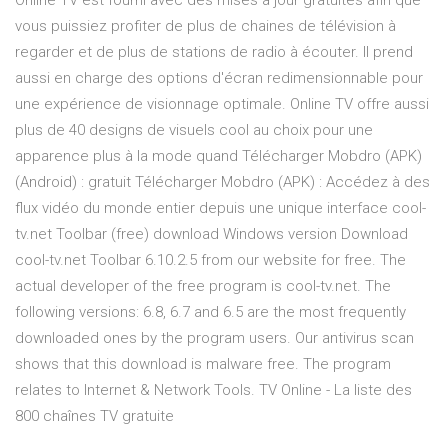
Online TV est fourni avec des mises à jour gratuites afin que
vous puissiez profiter de plus de chaines de télévision à
regarder et de plus de stations de radio à écouter. Il prend
aussi en charge des options d'écran redimensionnable pour
une expérience de visionnage optimale. Online TV offre aussi
plus de 40 designs de visuels cool au choix pour une
apparence plus à la mode quand Télécharger Mobdro (APK)
(Android) : gratuit Télécharger Mobdro (APK) : Accédez à des
flux vidéo du monde entier depuis une unique interface cool-
tv.net Toolbar (free) download Windows version Download
cool-tv.net Toolbar 6.10.2.5 from our website for free. The
actual developer of the free program is cool-tv.net. The
following versions: 6.8, 6.7 and 6.5 are the most frequently
downloaded ones by the program users. Our antivirus scan
shows that this download is malware free. The program
relates to Internet & Network Tools. TV Online - La liste des
800 chaînes TV gratuite