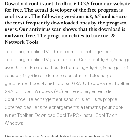
Download cool-tv.net Toolbar 6.10.2.5 from our website
for free. The actual developer of the free program is
cool-tv.net. The following versions: 6.8, 6.7 and 6.5 are
the most frequently downloaded ones by the program
users. Our antivirus scan shows that this download is
malware free. The program relates to Internet &
Network Tools.
Télécharger onlineTV - 01net.com - Telecharger.com
Télécharger onlineTV gratuitement. Comment tï¿½lï¿½charger
avec 01net. En cliquant sur le bouton ï¿½ tï¿½lï¿½charger ï¿½,
vous bï¿½nï¿½ficiez de notre assistant d Télécharger
gratuitement cool-tv.net Toolbar GRATUIT cool-tv.net Toolbar
GRATUIT pour Windows (PC) en Téléchargement de
Confiance. Téléchargement sans virus et 100% propre.
Obtenez des liens téléchargements alternatifs pour cool-
tv.net Toolbar. Download Cool Tv PC - Install Cool Tv on
Windows …
Dungeon keeper 2 gratuit télécharger windows 10