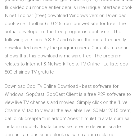
flux vidéo du monde entier depuis une unique interface cool-
tv.net Toolbar (free) download Windows version Download
cool-tv.net Toolbar 6.10.2.5 from our website for free. The
actual developer of the free program is cool-tv.net. The
following versions: 6.8, 6.7 and 6.5 are the most frequently
downloaded ones by the program users. Our antivirus scan
shows that this download is malware free. The program
relates to Internet & Network Tools. TV Online - La liste des
800 chaînes TV gratuite
Download Cool Tv Online Download - best software for
Windows. SopCast: SopCast Client is a free P2P software to
view live TV channels and movies. Simply click on the "Live
Channels" tab to view all the available live. 30 Mar 2015 crem,
dati click dreapta "run addon" Acest filmulet iti arata cum sa
instalezi cool -tv. toata lumea se fereste de virusi si alte
porcarii. am pus si addblock ca sa nu apara reclame.