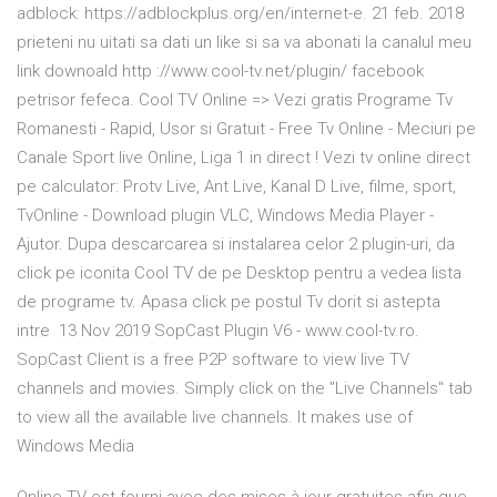
adblock: https://adblockplus.org/en/internet-e. 21 feb. 2018
prieteni nu uitati sa dati un like si sa va abonati la canalul meu
link downoald http ://www.cool-tv.net/plugin/ facebook
petrisor fefeca. Cool TV Online => Vezi gratis Programe Tv
Romanesti - Rapid, Usor si Gratuit - Free Tv Online - Meciuri pe
Canale Sport live Online, Liga 1 in direct ! Vezi tv online direct
pe calculator: Protv Live, Ant Live, Kanal D Live, filme, sport,
TvOnline - Download plugin VLC, Windows Media Player -
Ajutor. Dupa descarcarea si instalarea celor 2 plugin-uri, da
click pe iconita Cool TV de pe Desktop pentru a vedea lista
de programe tv. Apasa click pe postul Tv dorit si astepta
intre 13 Nov 2019 SopCast Plugin V6 - www.cool-tv.ro.
SopCast Client is a free P2P software to view live TV
channels and movies. Simply click on the "Live Channels" tab
to view all the available live channels. It makes use of
Windows Media