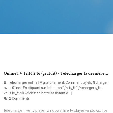
OnlineTV 12.16.2.16 (gratuit) - Télécharger la dernière ...
Télécharger onlineTV gratuitement. Comment tï¿½lï¿½charger
avec 01net. En cliquant sur le bouton ï¿½ tï¿½lï¿½charger ï¿½,
vous bï¿½nï¿½ficiez de notre assistant d
2 Comments
télécharger live tv player windows, live tv player windows, live