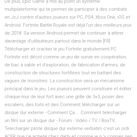
De plus, Epic Game a mis au point un système
multiplateforme qui te permet de participer à des combats
en JcJ contre d’autres joueurs sur PC, PS4, Xbox One, iOS et
Android. Fortnite Battle Royale est déjà l’un des meilleurs jeux
de 2018. Sa version Android permet de continuer à attirer
davantage d’utilisateurs partout dans le monde [FR]
Télécharger et cracker le jeu Fortnite gratuitement PC
Fortnite est décrit comme un jeu de survie en coopération,
de bac à sable et d’exploration, de fabrication d’armes, de
construction de structures fortifiées tout en battant des
vagues de monstres. La construction sera un mécanisme
principal dans le jeu. Les joueurs peuvent construire et éditer
chaque mur de leur fort avec une grille de 3×3, poser des
escaliers, des toits et des Comment télécharger sur un
disque dur externe - Comment Ça ... Comment telecharger
un film sur un disque dur - Forum - Vidéo / TV / BoxTV;
Telecharger pilote disque dur externe verbatim c'est un ordi
ACER que j'ai acheté chez darty et comme je n 'y connais rien