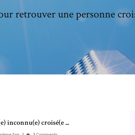
our retrouver une personne crois
) inconnu(e) croisé(e ...
uxième fois
3 Comments