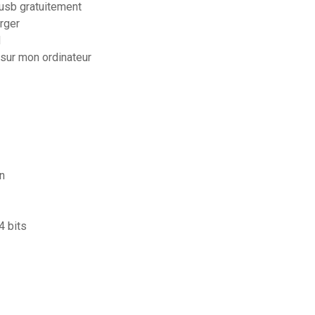
usb gratuitement
rger
d
sur mon ordinateur
n
4 bits