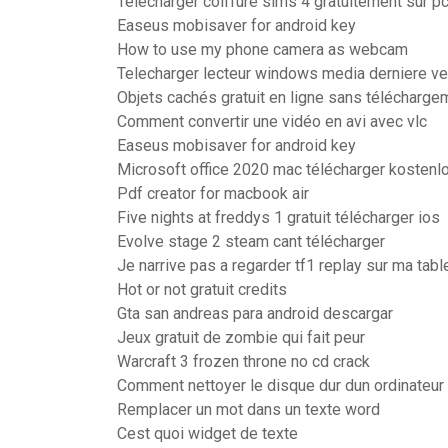
Telecharger coiffure sims 4 gratuitement sur p
Easeus mobisaver for android key
How to use my phone camera as webcam
Telecharger lecteur windows media derniere ve
Objets cachés gratuit en ligne sans télécharge
Comment convertir une vidéo en avi avec vlc
Easeus mobisaver for android key
Microsoft office 2020 mac télécharger kostenl
Pdf creator for macbook air
Five nights at freddys 1 gratuit télécharger ios
Evolve stage 2 steam cant télécharger
Je narrive pas a regarder tf1 replay sur ma tabl
Hot or not gratuit credits
Gta san andreas para android descargar
Jeux gratuit de zombie qui fait peur
Warcraft 3 frozen throne no cd crack
Comment nettoyer le disque dur dun ordinateur
Remplacer un mot dans un texte word
Cest quoi widget de texte