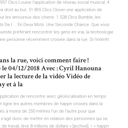
937 Clics Louise l’application de réseau social musical. 4
a droit au but. 51 855 Clics Clover une application de
ur les amoureux des chiens. 1 528 Clics Bumble, les
ets De l ... En Deux Mots. Une Seconde Chance. Que vous
riste préférant rencontrer les gens en vrai, la technologie
une personne récemment croisée dans la rue. Si l’intérêt
ns la rue, voici comment faire !
é le 04/12/2018 Avec : Cyril Hanouna
r la lecture de la vidéo Vidéo de
y et à la
application de rencontre avec géolocalisation en temps
r en ligne les autres membres de happn croisés dans la
sés à moins de 250 mètres l'un de l'autre pour que
l s'agit donc de mettre en relation des personnes qui se
de travail, lève 8 millions de dollars » [archive]; ↑ « happn :