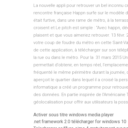
La nouvelle appli pour retrouver un bel inconnu c
rencontre française Happn surfe sur le modèle d
était furtive, dans une rame de métro, à la terra
croisent et Le pitch est simple : “Avec happn, 
plaisent et que vous aimeriez retrouver. 13 févr.
votre coup de foudre du métro en cette Saint-Val
de cette application, à télécharger sur son tél
la rue ou dans le métro. Pour la 31 mars 2015 Un
permettait d'obtenir, en temps réel, l'emplacemen
fréquenté le même périmètre durant la journée, d
aperçoit le quartier dans lequel il a croisé la per
informatique a créé un programme pour retrouver
des données. En partie inspirée de l'Américaine Ti
géolocalisation pour offrir aux utilisateurs la po
Activer sous titre windows media player
.net framework 2.0 télécharger for windows 10