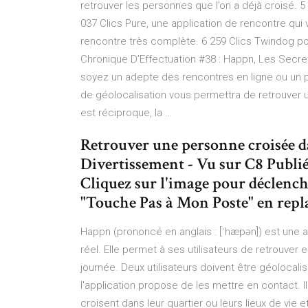
retrouver les personnes que l’on a déjà croisé. 5 
037 Clics Pure, une application de rencontre qui v
rencontre très complète. 6 259 Clics Twindog po
Chronique D’Effectuation #38 : Happn, Les Secr
soyez un adepte des rencontres en ligne ou un pu
de géolocalisation vous permettra de retrouver 
est réciproque, la …
Retrouver une personne croisée da
Divertissement - Vu sur C8 Publi
Cliquez sur l'image pour déclenche
"Touche Pas à Mon Poste" en repla
Happn (prononcé en anglais : [ˈhæpən]) est une 
réel. Elle permet à ses utilisateurs de retrouve
journée. Deux utilisateurs doivent être géolocali
l'application propose de les mettre en contact. I
croisent dans leur quartier ou leurs lieux de vie et 