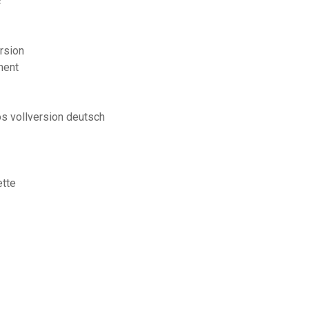
c
rsion
ment
os vollversion deutsch
ette