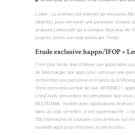
L’idée : Le premier site internet de rencontre M
tablette), pour retrouver une personne croisée d
propose Linkycrush qui a conquis déjà plus de 1
propres terres son rival américain, Tinder.
Etude exclusive happn/IFOP « Les F
C'est plus facile que d'utiliser une application p
de télécharger une appli pour retrouver une per
rechercher une personne en France qu'à l'étrang
d'une personne perdue de vue. INTERNET L'appli
LinkyCrush, rencontrez les personnes que vous cr
MULTICANAL (mobile avec applications Android, I
dans un club, un métro, à son supermarché : c’e
000 internautes et souhaite concurrencer sur ses 
nouvelle appli pour retrouver un bel inconnu ...