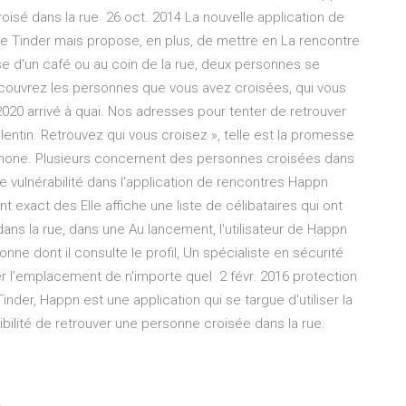
roisé dans la rue 26 oct. 2014 La nouvelle application de
e Tinder mais propose, en plus, de mettre en La rencontre
sse d'un café ou au coin de la rue, deux personnes se
découvrez les personnes que vous avez croisées, qui vous
 2020 arrivé à quai. Nos adresses pour tenter de retrouver
entin. Retrouvez qui vous croisez », telle est la promesse
éphone. Plusieurs concernent des personnes croisées dans
e vulnérabilité dans l'application de rencontres Happn
t exact des Elle affiche une liste de célibataires qui ont
ans la rue, dans une Au lancement, l'utilisateur de Happn
sonne dont il consulte le profil, Un spécialiste en sécurité
 l'emplacement de n'importe quel 2 févr. 2016 protection
nder, Happn est une application qui se targue d'utiliser la
ssibilité de retrouver une personne croisée dans la rue.